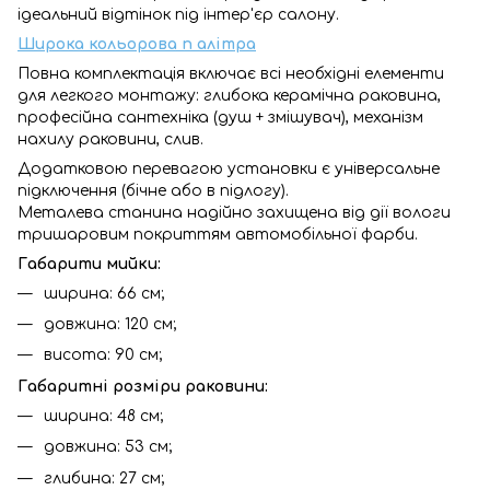
ідеальний відтінок під інтер'єр салону.
Широка кольорова п
алітра
Повна комплектація включає всі необхідні елементи
для легкого монтажу: глибока керамічна раковина,
професійна сантехніка (душ + змішувач), механізм
нахилу раковини, слив.
Додатковою перевагою установки є універсальне
підключення (бічне або в підлогу).
Металева станина надійно захищена від дії вологи
тришаровим покриттям автомобільної фарби.
Габарити мийки:
ширина: 66 см;
довжина: 120 см;
висота: 90 см;
Габаритні розміри раковини:
ширина: 48 см;
довжина: 53 см;
глибина: 27 см;