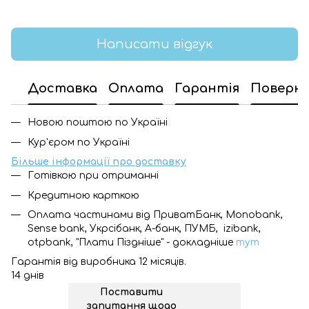
Написати відгук
Доставка
Оплата
Гарантія
Поверн
Новою поштою по Україні
Кур'єром по Україні
Більше інформації про доставку
Готівкою при отриманні
Кредитною карткою
Оплата частинами від ПриватБанк, Monobank,
Sense bank, Укрсібанк, А-банк, ПУМБ, izibank,
otpbank, "Плати Піздніше" - докладніше
тут
Гарантія від виробника 12 місяців.
14 днів
Поставити
запитання щодо