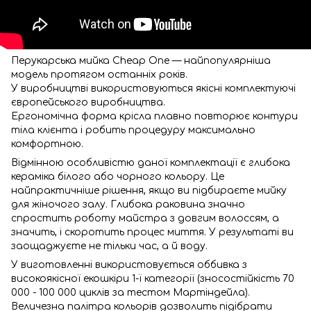
Перукарська мийка Cheap One — найпопулярніша
модель протягом останніх років.
У виробництві використовуються якісні комплектуючі
європейського виробництва.
Ергономічна форма крісла плавно повторює контури
тіла клієнта і робить процедуру максимально
комфортною.
Відмінною особливістю даної комплектації є глибока
кераміка білого або чорного кольору. Це
найпрактичніше рішення, якщо ви підбираєте мийку
для жіночого залу. Глибока раковина значно
спростить роботу майстра з довгим волоссям, а
значить, і скоротить процес миття. У результаті ви
заощаджуєте не тільки час, а й воду.
У виготовленні використовується оббивка з
високоякісної екошкіри 1-ї категорії (зносостійкість 70
000 - 100 000 циклів за тестом Мартіндейла).
Величезна палітра кольорів дозволить підібрати