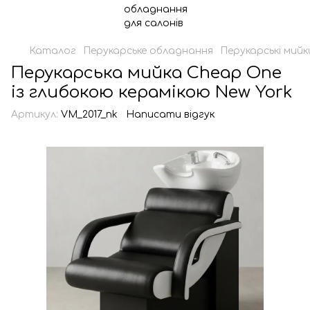
Каталог
Перукарське обладнання
Перукарські мийк
Перукарська мийка Cheap One
із глибокою керамікою New York
Артикул:
VM_2017_nk
Написати відгук