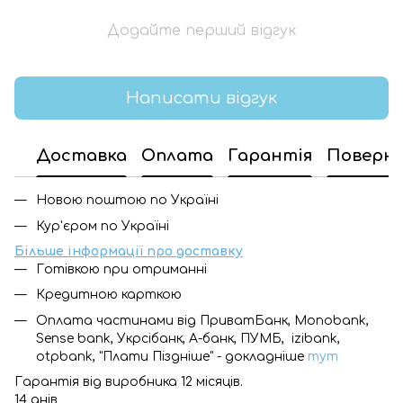
Додайте перший відгук
Написати відгук
Доставка
Оплата
Гарантія
Поверн
Новою поштою по Україні
Кур'єром по Україні
Більше інформації про доставку
Готівкою при отриманні
Кредитною карткою
Оплата частинами від ПриватБанк, Monobank,
Sense bank, Укрсібанк, А-банк, ПУМБ, izibank,
otpbank, "Плати Піздніше" - докладніше
тут
Гарантія від виробника 12 місяців.
14 днів