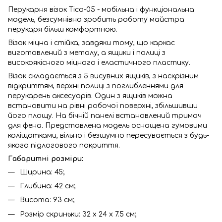
Перукарня візок Tico-05 - мобільна і функціональна
модель, безсумнівно зробить роботу майстра
перукаря більш комфортною.
Візок міцна і стійка, завдяки тому, що каркас
виготовлений з металу, а ящики і полиці з
високоякісного міцного і еластичного пластику.
Візок складається з 5 висувних ящиків, з наскрізним
відкриттям, верхні полиці з поглибленнями для
перукарень аксесуарів. Один з ящиків можна
встановити на рівні робочої поверхні, збільшивши
його площу. На бічній панелі встановлений тримач
для фена. Представлена модель оснащена гумовими
коліщатками, вільно і безшумно пересувається з будь-
якого підлогового покриття.
Габаритні розміри:
Ширина: 45;
Глибина: 42 см;
Висота: 93 см;
Розмір скриньки: 32 x 24 x 7.5 см;