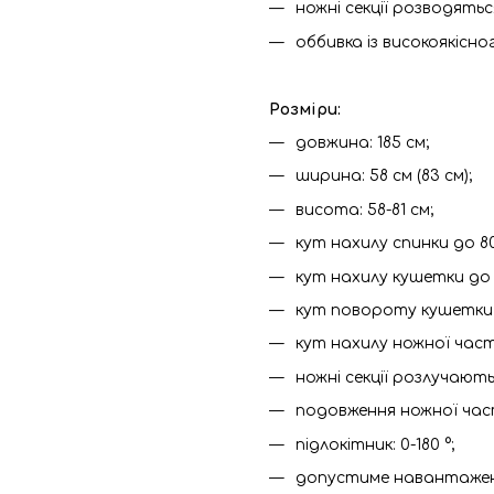
ножні секції розводять
оббивка із високоякісно
Розміри:
довжина: 185 см;
ширина: 58 см (83 см);
висота: 58-81 см;
кут нахилу спинки до 80
кут нахилу кушетки до 1
кут повороту кушетки д
кут нахилу ножної част
ножні секції розлучають
подовження ножної част
підлокітник: 0-180 °;
допустиме навантаженн