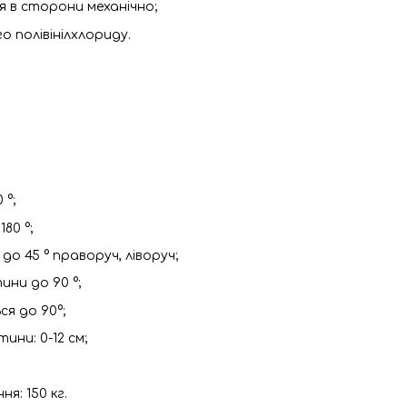
ся в сторони механічно;
го полівінілхлориду.
 °;
80 °;
о 45 ° праворуч, ліворуч;
ини до 90 °;
ся до 90°;
ини: 0-12 см;
я: 150 кг.