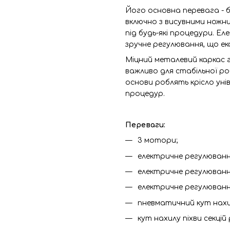
Його основна перевага - б
включно з висувними ножн
під будь-які процедури. Е
зручне регулювання, що ек
Міцний металевий каркас г
важливо для стабільної ро
основи роблять крісло ун
процедур.
Переваги:
3 мотори;
електричне регулюванн
електричне регулюванн
електричне регулюванн
пневматичний кут нахи
кут нахилу піхви секці