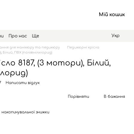
Мій кошик
Укр
ти
Про нас
Ще
ння для манікюру та педикюру
Педикюрні крісла
 Білий, ПВХ (полівінілхлорид)
ло 8187, (3 мотори), Білий,
хлорид)
7
Написати відгук
Порівняти
В бажання
 накопичувальної знижки