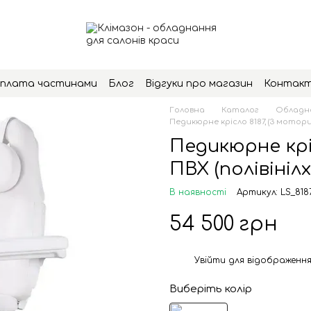
плата частинами
Блог
Відгуки про магазин
Контак
Головна
Каталог
Обладна
Педикюрне крісло 8187, (3 мотори),
Педикюрне кріс
ПВХ (полівініл
В наявності
Артикул: LS_818
54 500 грн
Увійти
для відображення
%
Виберіть колір