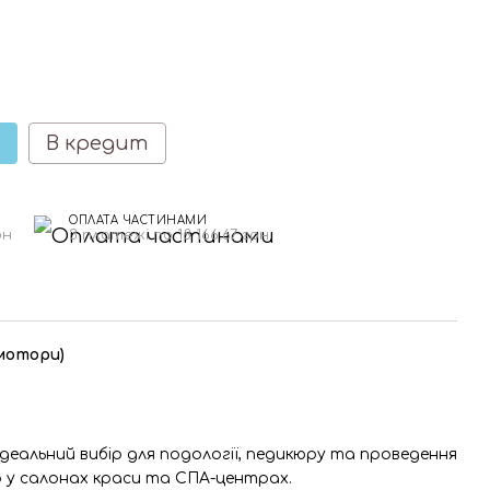
В кредит
ОПЛАТА ЧАСТИНАМИ
рн
3 платежі по 18 166.67 грн
 мотори)
 ідеальний вибір для подології, педикюру та проведення
 у салонах краси та СПА-центрах.