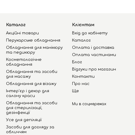
Каталог
Клієнтам
Акційні товари
Вхід до кабінету
Перукарське обладнання
Каталог
Обладнання для манікюру
Оплата і доставка
та педикюру
Оплата частинами
Косметологічне
Блог
обладнання
Відгуки про магазин
Обладнання та засоби
для масажу
Контакти
Обладнання для візажу
Про нас
Інтер'єр і декор для
Ще
салону краси
Обладнання та засоби
Ми в соцмережах
для стерилізації,
дезінфекції
Усе для депіляції
Засоби для догляду за
обличчям