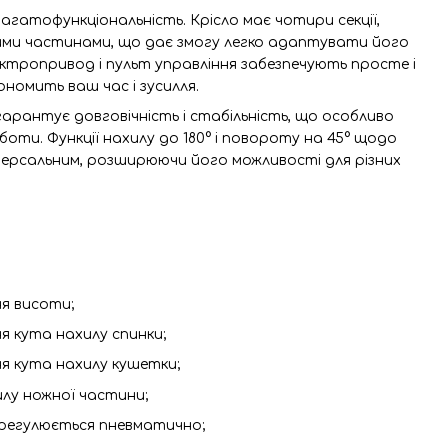
агатофункціональність. Крісло має чотири секції,
ими частинами, що дає змогу легко адаптувати його
лектропривод і пульт управління забезпечують просте і
ономить ваш час і зусилля.
арантує довговічність і стабільність, що особливо
боти. Функції нахилу до 180° і повороту на 45° щодо
іверсальним, розширюючи його можливості для різних
я висоти;
я кута нахилу спинки;
я кута нахилу кушетки;
лу ножної частини;
й регулюється пневматично;