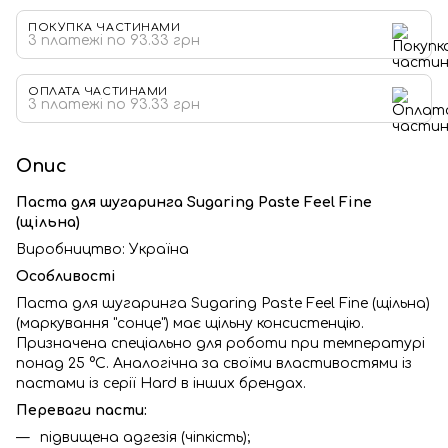
ПОКУПКА ЧАСТИНАМИ
3 платежі по 93.33 грн
ОПЛАТА ЧАСТИНАМИ
3 платежі по 93.33 грн
Опис
Паста для шугаринга Sugaring Paste Feel Fine
(щільна)
Виробництво: Україна
Особливості
Паста для шугаринга Sugaring Paste Feel Fine (щільна)
(маркування "сонце") має щільну консистенцію.
Призначена спеціально для роботи при температурі
понад 25 °C. Аналогічна за своїми властивостями із
пастами із серії Hard в інших брендах.
Переваги пасти:
підвищена адгезія (чіпкість);