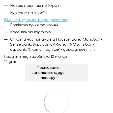
Новою поштою по Україні
Кур'єром по Україні
Більше інформації про доставку
Готівкою при отриманні
Кредитною карткою
Оплата частинами від ПриватБанк, Monobank,
Sense bank, Укрсібанк, А-банк, ПУМБ, izibank,
otpbank, "Плати Піздніше" - докладніше
тут
Гарантія від виробника 12 місяців.
14 днів
Поставити
запитання щодо
товару