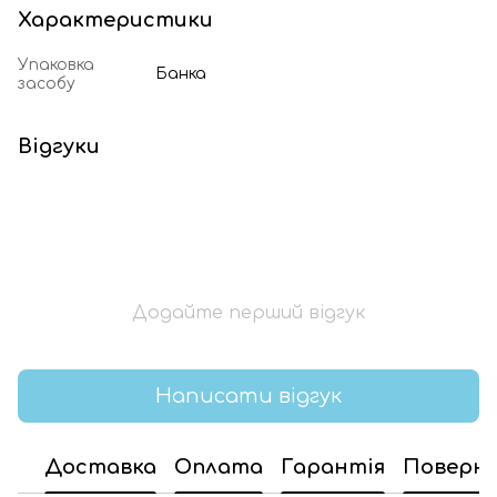
Характеристики
Упаковка
Банка
засобу
Відгуки
Додайте перший відгук
Написати відгук
Доставка
Оплата
Гарантія
Поверн