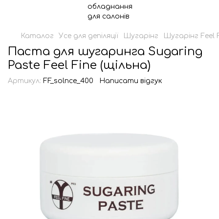
Каталог
Усе для депіляції
Шугарінг
Шугарінг Feel 
Паста для шугаринга Sugaring
Paste Feel Fine (щільна)
Артикул:
FF_solnce_400
Написати відгук