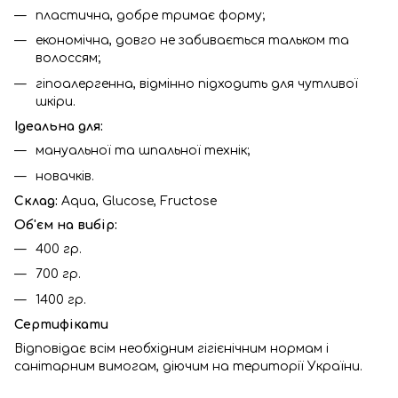
пластична, добре тримає форму;
економічна, довго не забивається тальком та
волоссям;
гіпоалергенна, відмінно підходить для чутливої
шкіри.
Ідеальна для:
мануальної та шпальної технік;
новачків.
Склад:
Aqua, Glucose, Fructose
Об'єм на вибір:
400 гр.
700 гр.
1400 гр.
Сертифікати
Відповідає всім необхідним гігієнічним нормам і
санітарним вимогам, діючим на території України.