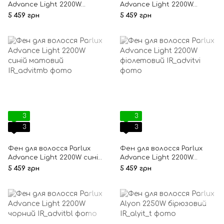
Advance Light 2200W
Advance Light 2200W
пораманчевий
рожевий
5 459 грн
5 459 грн
3
3
3
3
Фен для волосся Parlux
Фен для волосся Parlux
Advance Light 2200W синій
Advance Light 2200W
матовий
фіолетовий
5 459 грн
5 459 грн