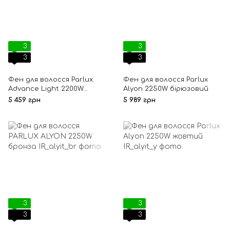
3
3
3
3
Фен для волосся Parlux
Фен для волосся Parlux
Advance Light 2200W
Alyon 2250W бірюзовий
чорний
5 459 грн
5 989 грн
3
3
3
3