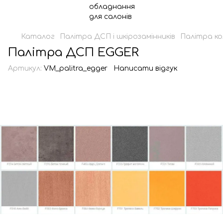
Каталог
Палітра ДСП і шкірозамінників
Палітра ко
Палітра ДСП EGGER
Артикул:
VM_palitra_egger
Написати відгук