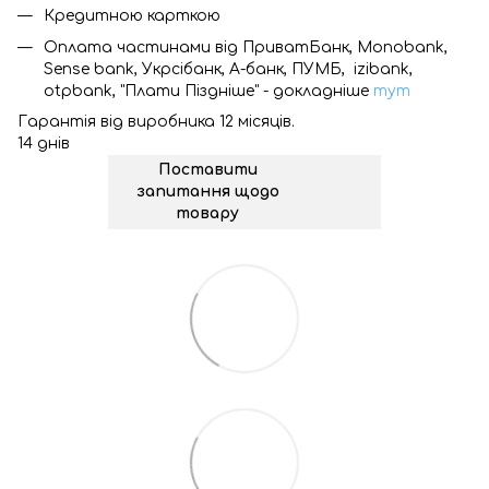
Кредитною карткою
Оплата частинами від ПриватБанк, Monobank,
Sense bank, Укрсібанк, А-банк, ПУМБ, izibank,
otpbank, "Плати Піздніше" - докладніше
тут
Гарантія від виробника 12 місяців.
14 днів
Поставити
запитання щодо
товару