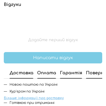
Відгуки
Додайте перший відгук
Написати відгук
Доставка
Оплата
Гарантія
Поверн
Новою поштою по Україні
Кур'єром по Україні
Більше інформації про доставку
Готівкою при отриманні