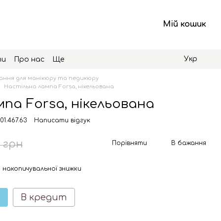
Мій кошик
Укр
ти
Про нас
Ще
ння для манікюру та педикюру
Настільна лампа Forsa, нікельована
па Forsa, нікельована
01.467.63
Написати відгук
5 грн
Порівняти
В бажання
 накопичувальної знижки
В кредит