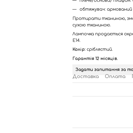
плече/основа/ плафон:
обтяжувач: армований 
Протирати тканиною, змо
сухою тканиною.
Лампочка продається окре
Е14.
Колір:
сріблястий.
Гарантія 12 місяців.
Задати запитання за т
Доставка
Оплата