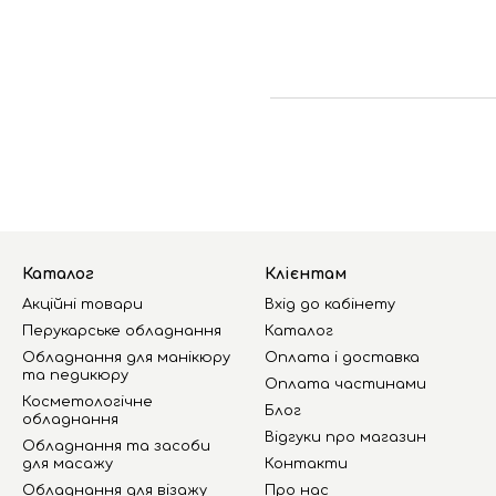
Каталог
Клієнтам
Акційні товари
Вхід до кабінету
Перукарське обладнання
Каталог
Обладнання для манікюру
Оплата і доставка
та педикюру
Оплата частинами
Косметологічне
Блог
обладнання
Відгуки про магазин
Обладнання та засоби
для масажу
Контакти
Обладнання для візажу
Про нас