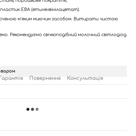
 сталь, порошкове покриття;
пластик ЕВА (етиленвінілацетат).
ченою м'яким миючим засобом. Витирати чистою
мо. Рекомендуємо свічкоподібний молочний світлодіод
оваром
Гарантія
Повернення
Консультація