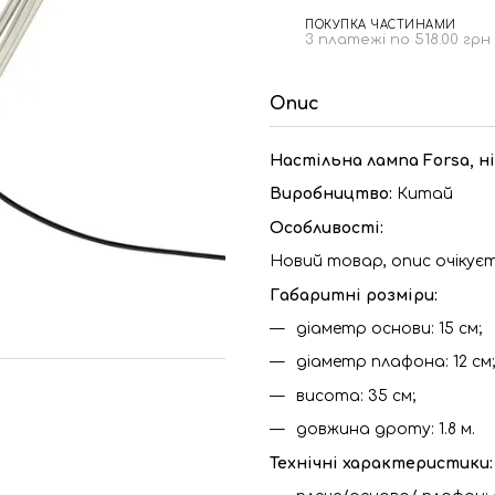
ПОКУПКА ЧАСТИНАМИ
3 платежі по 518.00 грн
Опис
Настільна лампа Forsa, н
Виробництво:
Китай
Особливості:
Новий товар, опис очікуєт
Габаритні розміри:
діаметр основи: 15 см;
діаметр плафона: 12 см;
висота: 35 см;
довжина дроту: 1.8 м.
Технічні характеристики: