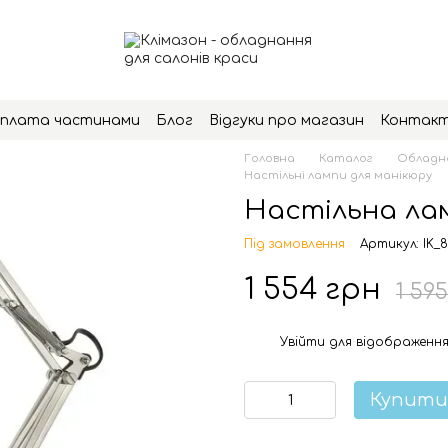
плата частинами
Блог
Відгуки про магазин
Контак
Головна
Каталог
Обладна
Настільні лампи для манікюру
Настільна лам
Під замовлення
Артикул: IK_8
1 554 грн
1 59
Увійти
для відображення
%
Купити