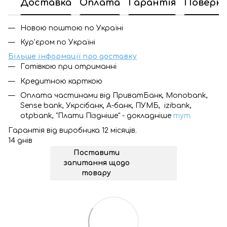
Доставка
Оплата
Гарантія
Поверн
Новою поштою по Україні
Кур'єром по Україні
Більше інформації про доставку
Готівкою при отриманні
Кредитною карткою
Оплата частинами від ПриватБанк, Monobank,
Sense bank, Укрсібанк, А-банк, ПУМБ, izibank,
otpbank, "Плати Піздніше" - докладніше
тут
Гарантія від виробника 12 місяців.
14 днів
Поставити
запитання щодо
товару