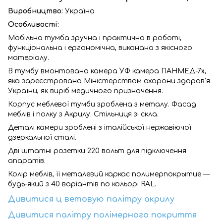
Виробництво:
Україна
Особливості:
Мобільна тумба зручна і практична в роботі,
функціональна і ергономічна, виконана з якісного
матеріалу.
В тумбу вмонтована камера УФ камера ПАНМЕД-7»,
яка зареєстрована Міністерством охорони здоров'я
України, як виріб медичного призначення.
Корпус меблевої тумби зроблена з металу. Фасад
меблів і полку з Акрилу. Стільниця зі скла.
Деталі камери зроблені з італійської нержавіючої
дзеркальної сталі.
Дві штатні розетки 220 вольт для підключення
апаратів.
Колір меблів, її металевий каркас полимерпокрытие —
будь-який з 40 варіантів по кольорі RAL.
Дивитися ц
ветовую палітру акрилу
Дивитися палітру полімерного покриття