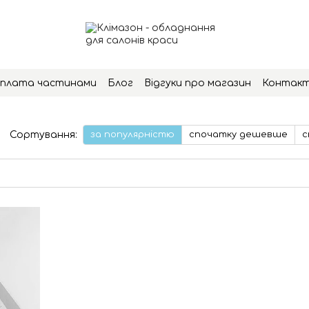
плата частинами
Блог
Відгуки про магазин
Контак
Сортування:
за популярністю
спочатку дешевше
с