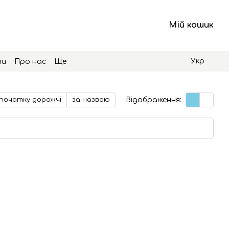
Мій кошик
Укр
ти
Про нас
Ще
Відображення:
початку дорожчі
за назвою