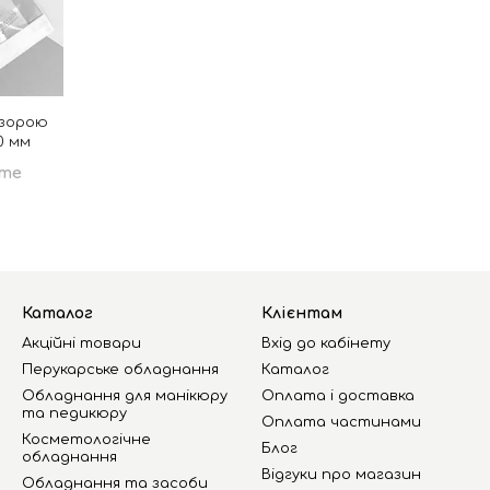
озорою
0 мм
те
Каталог
Клієнтам
Акційні товари
Вхід до кабінету
Перукарське обладнання
Каталог
Обладнання для манікюру
Оплата і доставка
та педикюру
Оплата частинами
Косметологічне
Блог
обладнання
Відгуки про магазин
Обладнання та засоби