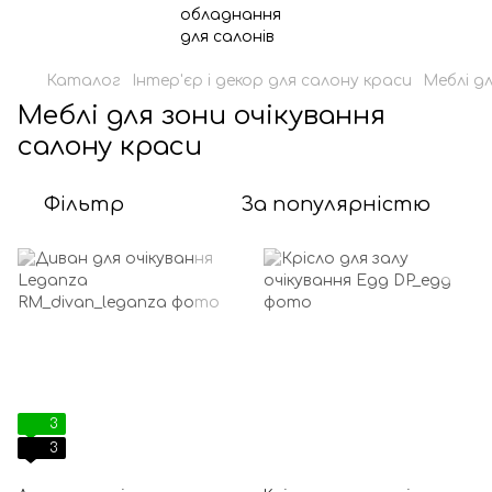
Каталог
Інтер'єр і декор для салону краси
Меблі дл
Меблі для зони очікування
салону краси
Фільтр
За популярністю
3
3