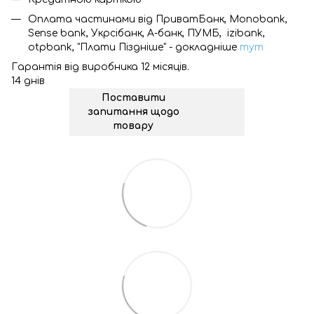
Оплата частинами від ПриватБанк, Monobank,
Sense bank, Укрсібанк, А-банк, ПУМБ, izibank,
otpbank, "Плати Піздніше" - докладніше
тут
Гарантія від виробника 12 місяців.
14 днів
Поставити
запитання щодо
товару