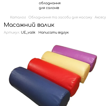
Каталог
Обладнання та засоби для масажу
Аксес
Масажний валик
Артикул:
UE_valik
Написати відгук