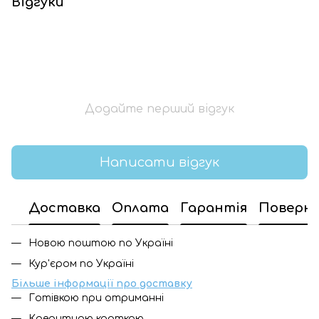
Відгуки
Додайте перший відгук
Написати відгук
Доставка
Оплата
Гарантія
Поверн
Новою поштою по Україні
Кур'єром по Україні
Більше інформації про доставку
Готівкою при отриманні
Кредитною карткою