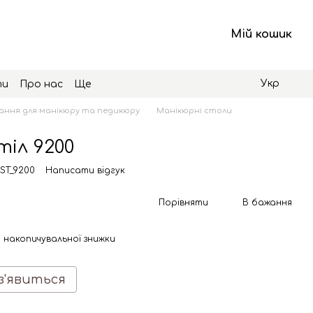
Мій кошик
Укр
ти
Про нас
Ще
ння для манікюру та педикюру
Манікюрні столи
іл 9200
 ST_9200
Написати відгук
Порівняти
В бажання
 накопичувальної знижки
з'явиться