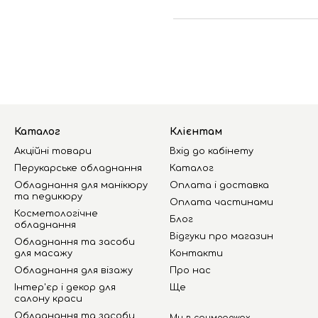
Каталог
Клієнтам
Акційні товари
Вхід до кабінету
Перукарське обладнання
Каталог
Обладнання для манікюру
Оплата і доставка
та педикюру
Оплата частинами
Косметологічне
Блог
обладнання
Відгуки про магазин
Обладнання та засоби
для масажу
Контакти
Обладнання для візажу
Про нас
Інтер'єр і декор для
Ще
салону краси
Обладнання та засоби