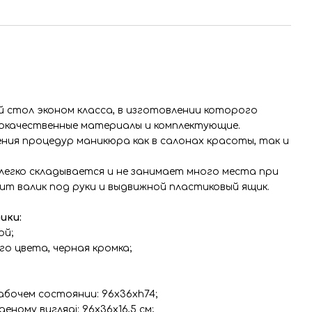
 стол эконом класса, в изготовлении которого
кокачественные материалы и комплектующие.
ния процедур маникюра как в салонах красоты, так и
легко складывается и не занимает много места при
дит валик под руки и выдвижной пластиковый ящик.
ики:
ой;
го цвета, черная кромка;
абочем состоянии: 96х36хh74;
деному вигляді: 96х36х16,5 см;