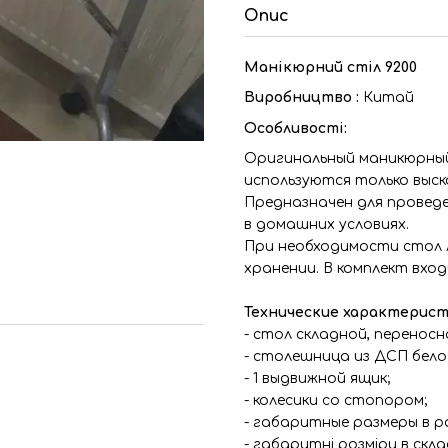
Опис
Манікюрний стіл 9200
Виробництво :
Китай
Особливості:
Оригинальный маникюрный
используются только выс
Предназначен для проведе
в домашних условиях.
При необходимости стол 
хранении. В комплект вхо
Технические характерист
- стол складной, переносн
- столешница из ДСП бело
- 1 выдвижной ящик;
- колесики со стопором;
- габаритные размеры в р
- габаритні розміри в скла