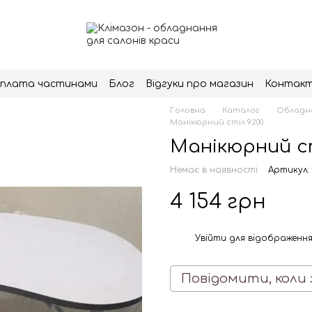
плата частинами
Блог
Відгуки про магазин
Контак
Головна
Каталог
Обладна
Манікюрний стіл 9200
Манікюрний ст
Немає в наявності
Артикул:
4 154 грн
Увійти
для відображення
%
Повідомити, коли 