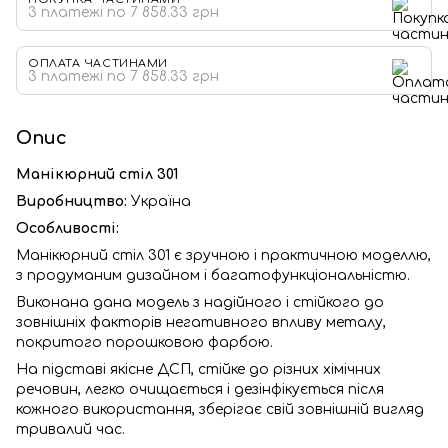
3 платежі по 7 858.33 грн
ОПЛАТА ЧАСТИНАМИ
3 платежі по 7 858.33 грн
Опис
Манікюрний стіл 301
Виробництво:
Україна
Особливості:
Манікюрний стіл 301 є зручною і практичною моделлю,
з продуманим дизайном і багатофункціональністю.
Виконана дана модель з надійного і стійкого до
зовнішніх факторів негативного впливу металу,
покритого порошковою фарбою.
На підставі якісне ДСП, стійке до різних хімічних
речовин, легко очищається і дезінфікується після
кожного використання, зберігає свій зовнішній вигляд
тривалий час.