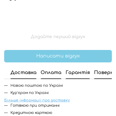
Додайте перший відгук
Написати відгук
Доставка
Оплата
Гарантія
Поверн
Новою поштою по Україні
Кур'єром по Україні
Більше інформації про доставку
Готівкою при отриманні
Кредитною карткою