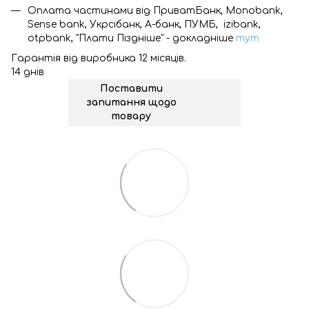
Оплата частинами від ПриватБанк, Monobank,
Sense bank, Укрсібанк, А-банк, ПУМБ, izibank,
otpbank, "Плати Піздніше" - докладніше
тут
Гарантія від виробника 12 місяців.
14 днів
Поставити
запитання щодо
товару