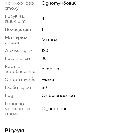
манікюрного
Однотумбовий
столу
Висувний
4
ящик, шт.
Полиця, шт.
1
Матеріал
Метал
опори
Довжина, см
120
Висота, см
80
Країна
Україна
виробництва
Опори тумби
Ніжки
Глибина, см
50
Вид
Стаціонарний
Різновид
манікюрних
Одинарний
столів
Відгуки