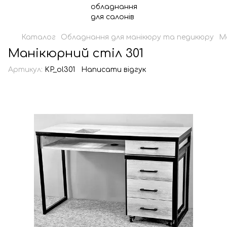
Каталог
Обладнання для манікюру та педикюру
М
Манікюрний стіл 301
Артикул:
KP_ol301
Написати відгук