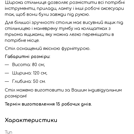
Широка стільниця дозволяє розмістити всі потрібні
інструменти, прилади, лампу і інші робочі аксесуари
так, щоб вони були завжди під рукою.
Для більшої зручності столик має висувний ящик під
стільницею і маневрену тумбу на коліщатках з
трьома ящиками, яку можна легко переміщати в
потрібне місце.
Стіл оснащений якісною фурнітурою.
Габаритні розміри:
Висота: 80 см;
Ширина: 120 см;
Глибина: 50 см.
Стіл можемо виготовити за Вашим індивідуальним
розмірам!
Термін виготовлення 15 робочих днів.
Характеристики
Тип