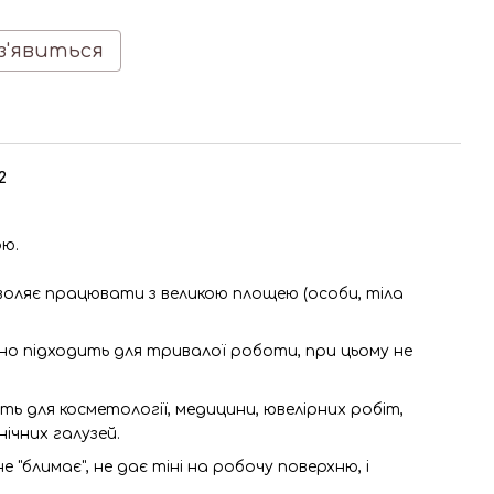
з'явиться
2
ою.
воляє працювати з великою площею (особи, тіла
інно підходить для тривалої роботи, при цьому не
ь для косметології, медицини, ювелірних робіт,
нічних галузей.
е "блимає", не дає тіні на робочу поверхню, і