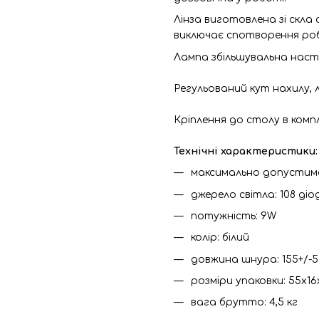
Лінза виготовлена зі скла
виключає спотворення роб
Лампа збільшувальна насті
Регульований кут нахилу, 
Кріплення до столу в компл
Технічні характеристики:
максимально допустима
джерело світла: 108 діод
потужність: 9W
колір: білий
довжина шнура: 155+/-
розміри упаковки: 55х16
вага брутто: 4,5 кг