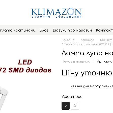
плата частинами
Блог
Відгуки про магазин
Контак
Головна
Каталог
Космето
Лампа лупа настільна 8062, 3 (5)
Лампа лупа нас
Немає в наявності
Артикул:
Ціну уточн
Увійти
для відображення
%
Диоптрии
3
5