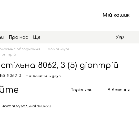
Мій кошик
Укр
ти
Про нас
Ще
логічне обладнання
Лампи-лупи
 діоптрій
тільна 8062, 3 (5) діоптрій
 BS_8062-3
Написати відгук
юйте
Порівняти
В бажання
 накопичувальної знижки