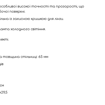
 особливої високої точності та прозорості, що
очої поверхні.
льна із захисною кришкою для лінзи.
лампа холодного світіння.
екті.
 товщина стільниці: 65 мм
ів
5см
х29,5