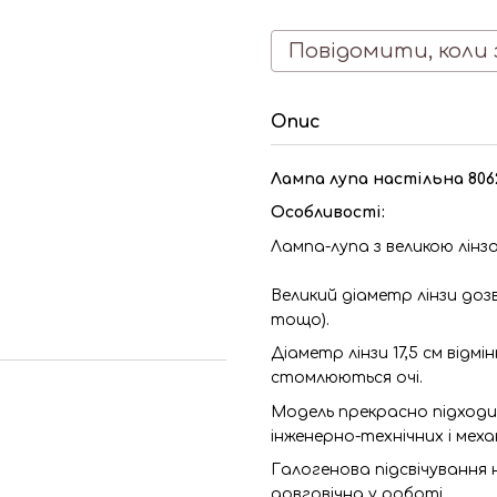
Повідомити, коли 
Опис
Лампа лупа настільна 806
Особливості:
Лампа-лупа з великою лінз
Великий діаметр лінзи доз
тощо).
Діаметр лінзи 17,5 см відм
стомлюються очі.
Модель прекрасно підходит
інженерно-технічних і меха
Галогенова підсвічування н
довговічна у роботі.