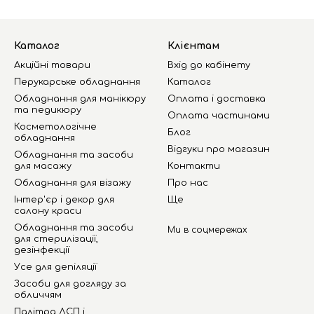
Каталог
Клієнтам
Акційні товари
Вхід до кабінету
Перукарське обладнання
Каталог
Обладнання для манікюру
Оплата і доставка
та педикюру
Оплата частинами
Косметологічне
Блог
обладнання
Відгуки про магазин
Обладнання та засоби
для масажу
Контакти
Обладнання для візажу
Про нас
Інтер'єр і декор для
Ще
салону краси
Обладнання та засоби
Ми в соцмережах
для стерилізації,
дезінфекції
Усе для депіляції
Засоби для догляду за
обличчям
Палітра ДСП і