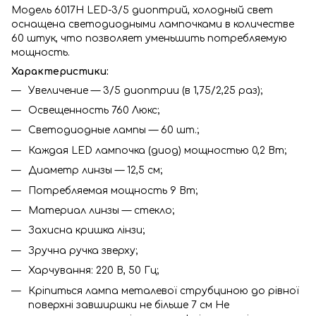
Модель 6017Н LED-3/5 диоптрий, холодный свет
оснащена светодиодными лампочками в количестве
60 штук, что позволяет уменьшить потребляемую
мощность.
Характеристики:
Увеличение — 3/5 диоптрии (в 1,75/2,25 раз);
Освещенность 760 Люкс;
Светодиодные лампы — 60 шт.;
Каждая LED лампочка (диод) мощностью 0,2 Вт;
Диаметр линзы — 12,5 см;
Потребляемая мощность 9 Вт;
Материал линзы — стекло;
Захисна кришка лінзи;
Зручна ручка зверху;
Харчування: 220 В, 50 Гц;
Кріпиться лампа металевої струбциною до рівної
поверхні завширшки не більше 7 см Не