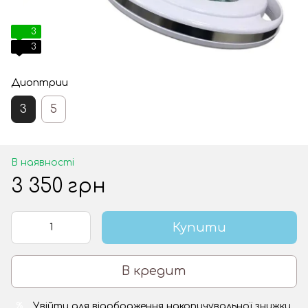
3
3
Диоптрии
3
5
В наявності
3 350 грн
Купити
В кредит
Увійти
для відображення накопичувальної знижки
%