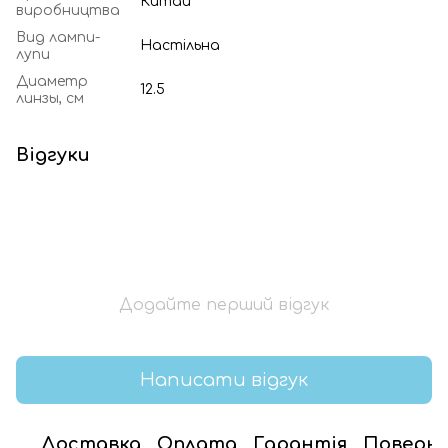
Китай
виробництва
Вид лампи-
Настільна
лупи
Диаметр
12.5
линзы, см
Відгуки
Додайте перший відгук
Написати відгук
Доставка
Оплата
Гарантія
Поверн