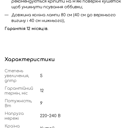
рекомендується кріпити на м'які поверхні кушеток
щоб уникнути псування оббивки;
Довжина коліна лампи 80 см (40 см до верхнього
вигину і 40 см нижнього);
Гарантія 12 місяців.
Характеристики
Степень
увеличения,
5
дптр
Гарантійний
12
термін, міс
Потужність,
9
Вт
Напруга
220~240 В
мережі
Країна