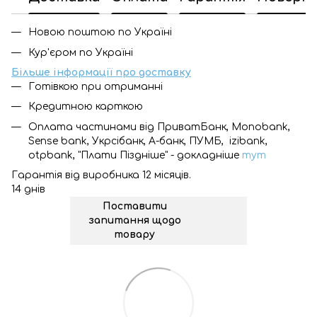
Новою поштою по Україні
Кур'єром по Україні
Більше інформації про доставку
Готівкою при отриманні
Кредитною карткою
Оплата частинами від ПриватБанк, Monobank,
Sense bank, Укрсібанк, А-банк, ПУМБ, izibank,
otpbank, "Плати Піздніше" - докладніше
тут
Гарантія від виробника 12 місяців.
14 днів
Поставити
запитання щодо
товару