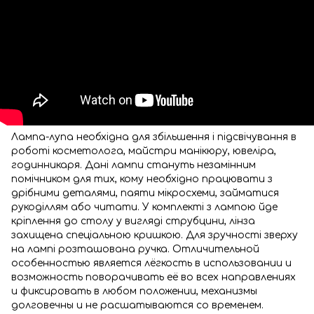
Лампа-лупа необхідна для збільшення і підсвічування в
роботі косметолога, майстри манікюру, ювеліра,
годинникаря. Дані лампи стануть незамінним
помічником для тих, кому необхідно працювати з
дрібними деталями, паяти мікросхеми, займатися
рукоділлям або читати. У комплекті з лампою йде
кріплення до столу у вигляді струбцини, лінза
захищена спеціальною кришкою. Для зручності зверху
на лампі розташована ручка. Отличительной
особенностью является лёгкость в использовании и
возможность поворачивать её во всех направлениях
и фиксировать в любом положении, механизмы
долговечны и не расшатываются со временем.