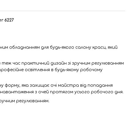
r 6227
ним обладнанням для будь-якого салону краси, який
 в теж час практичний дизайн зі зручним регулюванням
професійне освітлення в будь-якому робочому
у форму, яка захищає очі майстра від попадання
и навантаження з очей протягом усього робочого дня.
зручним регулюванням.