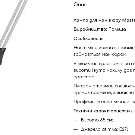
Опис
Лампа для манікюру Maste
Виробництво:
Польща
Особливості:
Настільна лампа є незамін
займається манікюром.
Унікальний ергономічний і
висоти і кута нахилу дає 
просторі.
Плафон отримав спеціальн
прямих променів, знімаюч
Професійне освітлення зі 
Технічні характеристики:
Висота 65 см;
Джерело світла: E27;