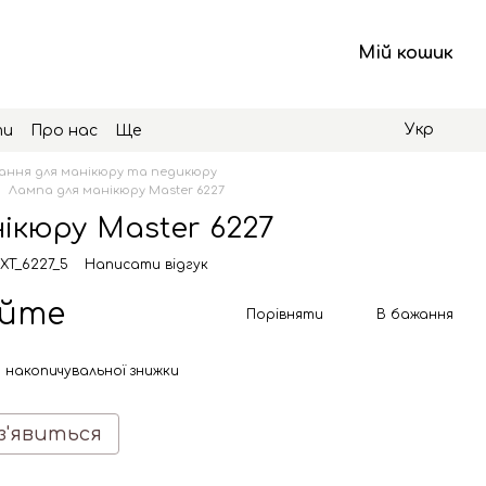
Мій кошик
Укр
ти
Про нас
Ще
ння для манікюру та педикюру
Лампа для манікюру Master 6227
ікюру Master 6227
XT_6227_5
Написати відгук
юйте
Порівняти
В бажання
 накопичувальної знижки
з'явиться