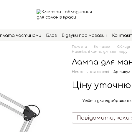
плата частинами
Блог
Відгуки про магазин
Контак
Головна
Каталог
Обладна
Настільні лампи для манікюру
Лампа для ман
Немає в наявності
Артикул: 
Ціну уточн
Увійти
для відображення
%
Повідомити, коли 