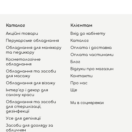
Каталог
Клієнтам
Акційні товари
Вхід до кабінету
Перукарське обладнання
Каталог
Обладнання для манікюру
Оплата і доставка
та педикюру
Оплата частинами
Косметологічне
Блог
обладнання
Відгуки про магазин
Обладнання та засоби
для масажу
Контакти
Обладнання для візажу
Про нас
Інтер'єр і декор для
Ще
салону краси
Обладнання та засоби
Ми в соцмережах
для стерилізації,
дезінфекції
Усе для депіляції
Засоби для догляду за
обличчям