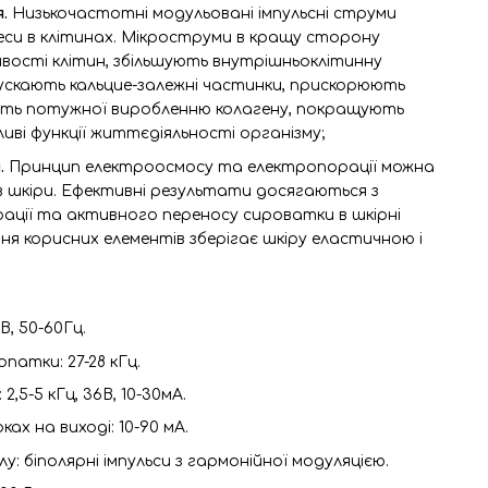
я.
Низькочастотні модульовані імпульсні струми
еси в клітинах. Мікроструми в кращу сторону
вості клітин, збільшують внутрішньоклітинну
пускають кальцие-залежні частинки, прискорюють
ють потужної виробленню колагену, покращують
иві функції життєдіяльності організму;
.
Принцип електроосмосу та електропорації можна
в шкіри. Ефективні результати досягаються з
ації та активного переносу сироватки в шкірні
я корисних елементів зберігає шкіру еластичною і
В, 50-60Гц.
патки: 27-28 кГц.
2,5-5 кГц, 36В, 10-30мА.
ах на виході: 10-90 мА.
: біполярні імпульси з гармонійної модуляцією.