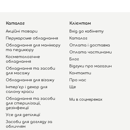
Каталог
Клієнтам
Акційні товари
Вхід до кабінету
Перукарське обладнання
Каталог
Обладнання для манікюру
Оплата і доставка
та педикюру
Оплата частинами
Косметологічне
Блог
обладнання
Відгуки про магазин
Обладнання та засоби
для масажу
Контакти
Обладнання для візажу
Про нас
Інтер'єр і декор для
Ще
салону краси
Обладнання та засоби
Ми в соцмережах
для стерилізації,
дезінфекції
Усе для депіляції
Засоби для догляду за
обличчям