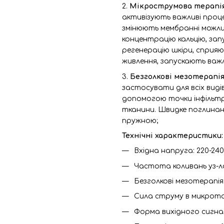
2.
Мікрострумова терапі
активізують важливі проц
змінюють мембранні можли
концентрацію кальцію, за
регенерацію шкіри, сприя
живлення, запускають важл
3.
Безголкові мезотерапія
застосувати для всіх виді
допомогою точки інфільтр
тканини. Швидке поглинанн
пружною;
Технічні характеристики:
Вхідна напруга: 220-240
Частота коливань уз-ло
Безголкові мезотерапія: 
Сила струму в микроток
Форма вихідного сигналу