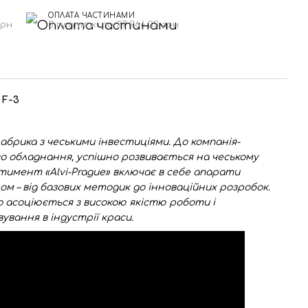
ОПЛАТА ЧАСТИНАМИ
грн
3 платежі по 27 966.33 грн
 F-3
фабрика з чеськими інвестиціями. До
компанія-
о обладнання, успішно розвивається на чеському
ртимент «Alvi-Prague» включає в себе апарати
м – від базових методик до інноваційних розробок.
що асоціюється з високою якістю роботи і
ування в індустрії краси.