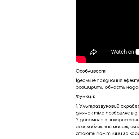
Особливості:
Ідеальне поєднання ефекти
розширити область надан
Функції:
1.
Ультразвуковий скрабе
ділянок тіла позбавляє ві
З допомогою використанн
розслабляючий масаж, який
стають помітними за коро