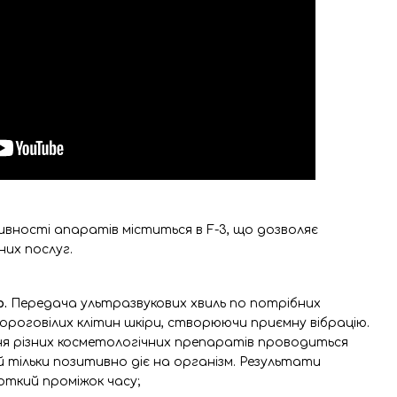
вності апаратів міститься в F-3, що дозволяє
их послуг.
р.
Передача ультразвукових хвиль по потрібних
д ороговілих клітин шкіри, створюючи приємну вібрацію.
я різних косметологічних препаратів проводиться
 тільки позитивно діє на організм. Результати
ткий проміжок часу;