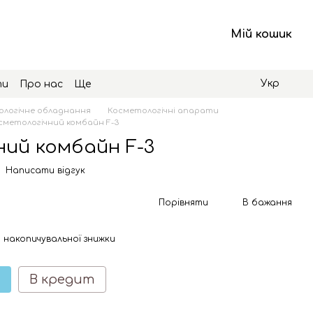
Мій кошик
Укр
ти
Про нас
Ще
логічне обладнання
Косметологічні апарати
сметологічний комбайн F-3
ний комбайн F-3
Написати відгук
Порівняти
В бажання
 накопичувальної знижки
В кредит