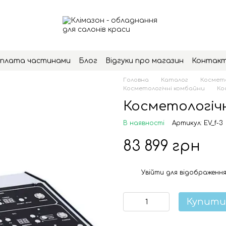
плата частинами
Блог
Відгуки про магазин
Контак
Головна
Каталог
Космето
Косметологічні комбайни
Ко
Косметологіч
В наявності
Артикул: EV_f-3
83 899 грн
Увійти
для відображення
%
Купити