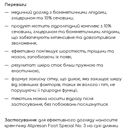
Переваги:
медичний догляд з біоміметичними ліпідами,
гліцерином та 10% сечовини;
продукт містить гідроліпідний комплекс з 10%
сечовини, гліцерином та біоміметичними ліпідами,
що забезпечують інтенсивне та довготривале
зволоження;
ефективно пом'якшує шорсткість, тріщини та
мозолі, запобігаючи їх появі;
результат: шкіра стає більш пружною та
еластичною;
формує захисну сітку, що дихає, яка захищає шкіру
від зовнішніх факторів, таких як волога і піт, не
порушуючи її природні функції;
текстиль можна носити відразу після
застосування, без побоювань послизнутися.
Застосування:
для ефективного догляду наносите
крем-пінку Allpresan Foot Special No. 3 на сухі ділянки