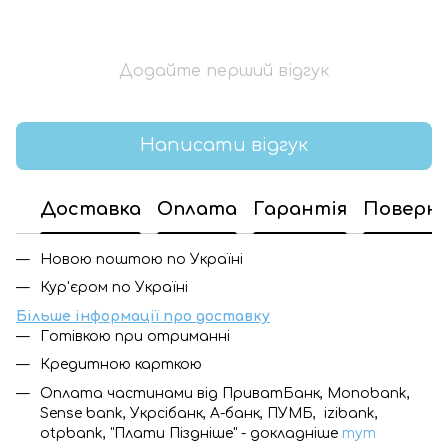
Додайте перший відгук
Написати відгук
Доставка
Оплата
Гарантія
Поверн
Новою поштою по Україні
Кур'єром по Україні
Більше інформації про доставку
Готівкою при отриманні
Кредитною карткою
Оплата частинами від ПриватБанк, Monobank,
Sense bank, Укрсібанк, А-банк, ПУМБ, izibank,
otpbank, "Плати Піздніше" - докладніше
тут