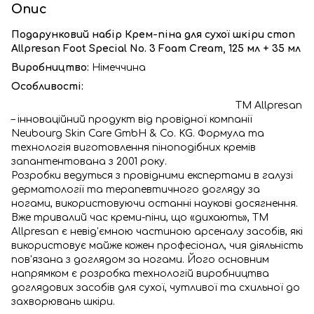
Опис
Подарунковий набір Крем-піна для сухої шкіри стоп
Allpresan Foot Special No. 3 Foam Cream, 125 мл + 35 мл
Виробництво:
Німеччина
Особливості:
TM Allpresan
– інноваційний продукт від провідної компанії
Neubourg Skin Care GmbH & Co. KG. Формула та
технологія виготовлення піноподібних кремів
запантентована з 2001 року.
Розробки ведуться з провідними експертами в галузі
дерматології та терапевтичного догляду за
ногами, використовуючи останні наукові досягнення.
Вже тривалий час креми-піни, що «дихають», TM
Allpresan є невід'ємною частиною арсеналу засобів, які
використовує майже кожен професіонал, чия діяльність
пов'язана з доглядом за ногами. Його основним
напрямком є розробка технологій виробництва
доглядових засобів для сухої, чутливої та схильної до
захворювань шкіри.