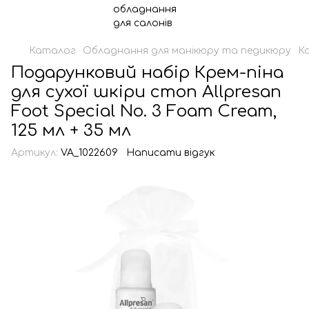
Каталог
Обладнання для манікюру та педикюру
К
Подарунковий набір Крем-піна
для сухої шкіри стоп Allpresan
Foot Special No. 3 Foam Cream,
125 мл + 35 мл
Артикул:
VA_1022609
Написати відгук