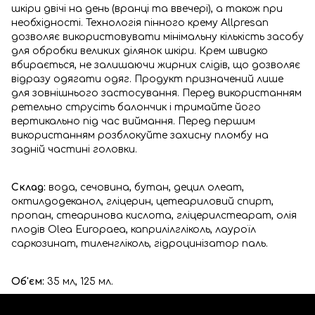
шкіри двічі на день (вранці та ввечері), а також при
необхідності. Технологія пінного крему Allpresan
дозволяє використовувати мінімальну кількість засобу
для обробки великих ділянок шкіри. Крем швидко
вбирається, не залишаючи жирних слідів, що дозволяє
відразу одягати одяг. Продукт призначений лише
для зовнішнього застосування. Перед використанням
ретельно струсіть балончик і тримайте його
вертикально під час виймання. Перед першим
використанням розблокуйте захисну пломбу на
задній частині головки.
Склад:
вода, сечовина, бутан, децил олеат,
октилдодеканол, гліцерин, цетеариловий спирт,
пропан, стеаринова кислота, гліцерилстеарат, олія
плодів Olea Europaea, каприлілгліколь, лауроїл
саркозинат, тиленгліколь, гідроцинізатор паль.
Об'єм:
35 мл, 125 мл.