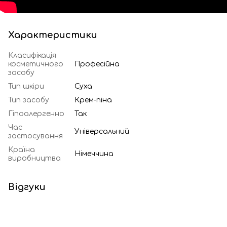
Характеристики
Класифікація
косметичного
Професійна
засобу
Тип шкіри
Суха
Тип засобу
Крем-піна
Гіпоалергенно
Так
Час
Універсальний
застосування
Країна
Німеччина
виробництва
Відгуки