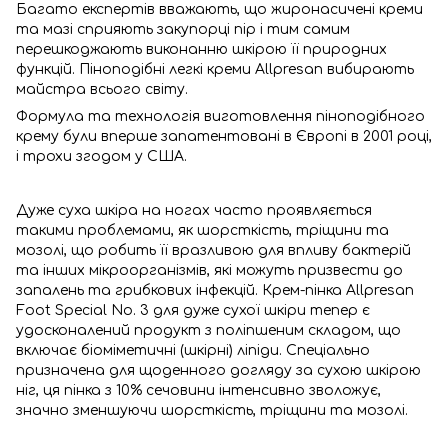
Багато експертів вважають, що жиронасичені креми
та мазі сприяють закупорці пір і тим самим
перешкоджають виконанню шкірою її природних
функцій. Піноподібні легкі креми Allpresan вибирають
майстра всього світу.
Формула та технологія виготовлення піноподібного
крему були вперше запатентовані в Європі в 2001 році,
і трохи згодом у США.
Дуже суха шкіра на ногах часто проявляється
такими проблемами, як шорсткість, тріщини та
мозолі, що робить її вразливою для впливу бактерій
та інших мікроорганізмів, які можуть призвести до
запалень та грибкових інфекцій. Крем-пінка Allpresan
Foot Special No. 3 для дуже сухої шкіри тепер є
удосконалений продукт з поліпшеним складом, що
включає біоміметичні (шкірні) ліпіди. Спеціально
призначена для щоденного догляду за сухою шкірою
ніг, ця пінка з 10% сечовини інтенсивно зволожує,
значно зменшуючи шорсткість, тріщини та мозолі.