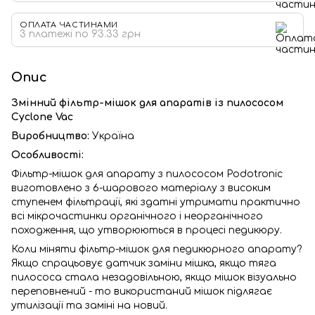
ОПЛАТА ЧАСТИНАМИ
3 платежі по 93.33 грн
Опис
Змінний фільтр-мішок для апаратів із пилососом
Cyclone Vac
Виробництво:
Україна
Особливості:
Фільтр-мішок для апарату з пилососом Podotronic
виготовлено з 6-шарового матеріалу з високим
ступенем фільтрації, які здатні утримати практично
всі мікрочастинки органічного і неорганічного
походження, що утворюються в процесі педикюру.
Коли міняти фільтр-мішок для педикюрного апарату?
Якщо спрацьовує датчик заміни мішка, якщо тяга
пилососа стала незадовільною, якщо мішок візуально
переповнений - то використаний мішок підлягає
утилізації та заміні на новий.