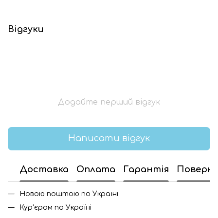
Відгуки
Додайте перший відгук
Написати відгук
Доставка
Оплата
Гарантія
Поверн
Новою поштою по Україні
Кур'єром по Україні