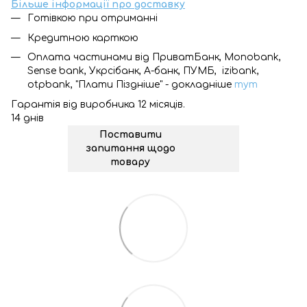
Більше інформації про доставку
Готівкою при отриманні
Кредитною карткою
Оплата частинами від ПриватБанк, Monobank,
Sense bank, Укрсібанк, А-банк, ПУМБ, izibank,
otpbank, "Плати Піздніше" - докладніше
тут
Гарантія від виробника 12 місяців.
14 днів
Поставити
запитання щодо
товару