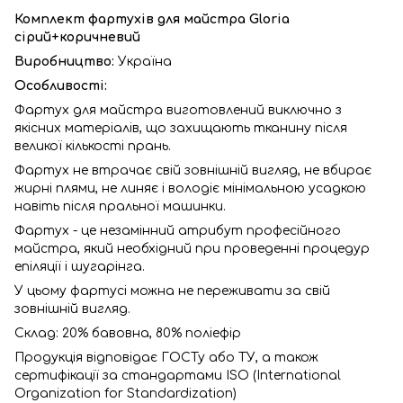
Комплект фартухів для майстра Gloria
сірий+коричневий
Виробництво:
Україна
Особливості:
Фартух для майстра виготовлений виключно з
якісних матеріалів, що захищають тканину після
великої кількості прань.
Фартух не втрачає свій зовнішній вигляд, не вбирає
жирні плями, не линяє і володіє мінімальною усадкою
навіть після пральної машинки.
Фартух - це незамінний атрибут професійного
майстра, який необхідний при проведенні процедур
епіляції і шугарінга.
У цьому фартусі можна не переживати за свій
зовнішній вигляд.
Склад: 20% бавовна, 80% поліефір
Продукція відповідає ГОСТу або ТУ, а також
сертифікації за стандартами ISO (International
Organization for Standardization)