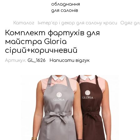
Каталог
Інтер'єр і декор для салону краси
Одяг дл
Комплект фартухів для
майстра Gloria
сірий+коричневий
Артикул:
GL_1626
Написати відгук