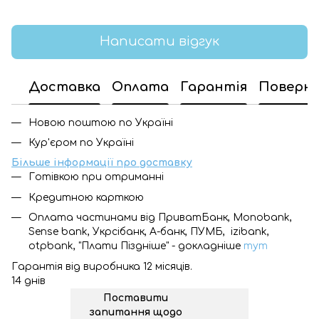
Написати відгук
Доставка
Оплата
Гарантія
Поверн
Новою поштою по Україні
Кур'єром по Україні
Більше інформації про доставку
Готівкою при отриманні
Кредитною карткою
Оплата частинами від ПриватБанк, Monobank,
Sense bank, Укрсібанк, А-банк, ПУМБ, izibank,
otpbank, "Плати Піздніше" - докладніше
тут
Гарантія від виробника 12 місяців.
14 днів
Поставити
запитання щодо