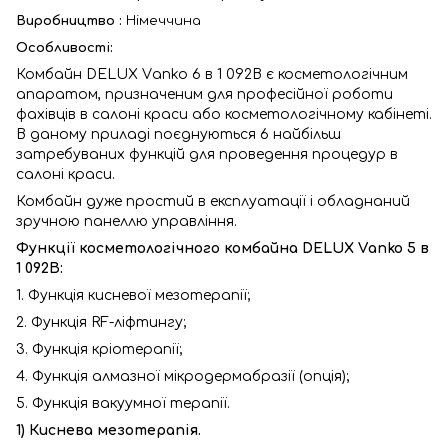
Виробництво :
Німеччина
Особливості:
Комбайн DELUX Vаnko 6 в 1 092B є косметологічним
апаратом, призначеним для професійної роботи
фахівців в салоні краси або косметологічному кабінеті.
В даному приладі поєднуються 6 найбільш
затребуваних функцій для проведення процедур в
салоні краси.
Комбайн дуже простий в експлуатації і обладнаний
зручною панеллю управління.
Функції косметологічного комбайна DELUX Vаnko 5 в
1 092B:
1. Функція кисневої мезотерапії;
2. Функція RF-ліфтингу;
3. Функція кріотерапії;
4. Функція алмазної мікродермабразії (опція);
5. Функція вакуумної терапії.
1) Киснева мезотерапія.