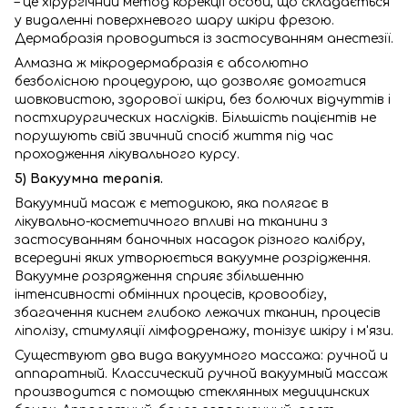
– це хірургічний метод корекції особи, що складається
у видаленні поверхневого шару шкіри фрезою.
Дермабразія проводиться із застосуванням анестезії.
Алмазна ж мікродермабразія є абсолютно
безболісною процедурою, що дозволяє домогтися
шовковистою, здорової шкіри, без болючих відчуттів і
постхирургических наслідків. Більшість пацієнтів не
порушують свій звичний спосіб життя під час
проходження лікувального курсу.
5) Вакуумна терапія.
Вакуумний масаж є методикою, яка полягає в
лікувально-косметичного впливі на тканини з
застосуванням баночных насадок різного калібру,
всередині яких утворюється вакуумне розрідження.
Вакуумне розрядження сприяє збільшенню
інтенсивності обмінних процесів, кровообігу,
збагачення киснем глибоко лежачих тканин, процесів
ліполізу, стимуляції лімфодренажу, тонізує шкіру і м'язи.
Существуют два вида вакуумного массажа: ручной и
аппаратный. Классический ручной вакуумный массаж
производится с помощью стеклянных медицинских