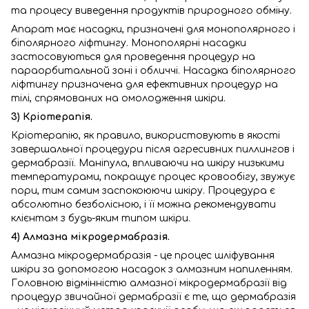
та процесу виведення продуктів природного обміну.
Апарат має насадки, призначені для монополярного і
біполярного ліфтингу. Монополярні насадки
застосовуються для проведення процедур на
параорбитальной зоні і обличчі. Насадка біполярного
ліфтингу призначена для ефективних процедур на
тілі, спрямованих на омолодження шкіри.
3) Кріотерапія.
Кріотерапію, як правило, використовують в якості
завершальної процедури після агресивних пиллингов і
дермабразії. Маніпула, впливаючи на шкіру низькими
температурами, покращує процес кровообігу, звужує
пори, тим самим заспокоюючи шкіру. Процедура є
абсолютно безболісною, і її можна рекомендувати
клієнтам з будь-яким типом шкіри.
4) Алмазна мікродермабразія.
Алмазна мікродермабразія - це процес шліфування
шкіри за допомогою насадок з алмазним напиленням.
Головною відмінністю алмазної мікродермабразії від
процедур звичайної дермабразії є те, що дермабразія