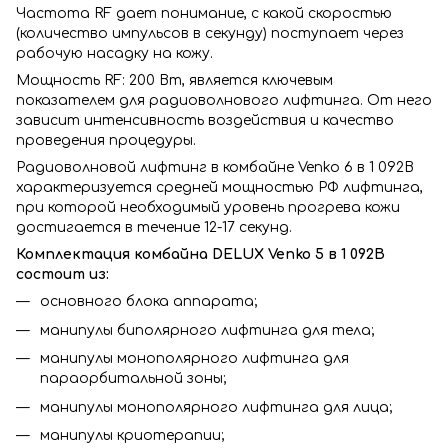
Частота RF дает понимание, с какой скоростью
(количество импульсов в секунду) поступает через
рабочую насадку на кожу.
Мощность RF: 200 Вт, является ключевым
показателем для радиоволнового лифтинга. От него
зависит интенсивность воздействия и качество
проведения процедуры.
Радиоволновой лифтинг в комбайне Venko 6 в 1 092B
характеризуется средней мощностью РФ лифтинга,
при которой необходимый уровень прогрева кожи
достигается в течение 12-17 секунд.
Комплектация комбайна DELUX Venko 5 в 1 092B
состоит из:
основного блока аппарата;
манипулы биполярного лифтинга для тела;
манипулы монополярного лифтинга для
параорбитальной зоны;
манипулы монополярного лифтинга для лица;
манипулы криотерапии;