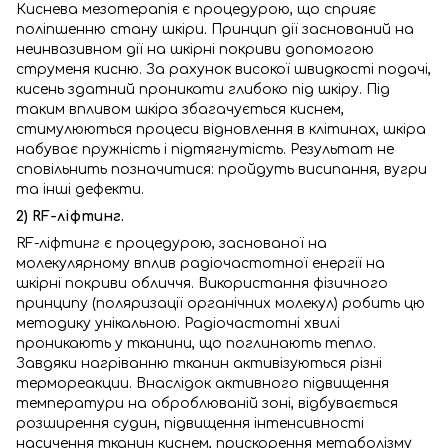
Киснева мезотерапія є процедурою, що сприяє
поліпшенню стану шкіри. Принцип дії заснований на
неинвазивном дії на шкірні покриви допомогою
струменя кисню. За рахунок високої швидкості подачі,
кисень здатний проникати глибоко під шкіру. Під
таким впливом шкіра збагачується киснем,
стимулюються процеси відновлення в клітинах, шкіра
набуває пружність і підтягнутість. Результат не
сповільнить позначитися: пройдуть висипання, вугри
та інші дефекти.
2) RF-ліфтинг.
RF-ліфтинг є процедурою, заснованої на
молекулярному вплив радіочастотної енергії на
шкірні покриви обличчя. Використання фізичного
принципу (поляризації органічних молекул) робить цю
методику унікальною. Радіочастотні хвилі
проникають у тканини, що поглинають тепло.
Завдяки нагріванню тканин активізуються різні
термореакции. Внаслідок активного підвищення
температури на оброблюваній зоні, відбувається
розширення судин, підвищення інтенсивності
насичення тканин киснем, прискорення метаболізму