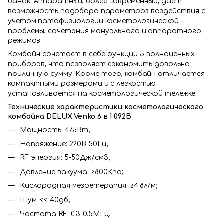
банок. Аппаратный, более современный, дает
возможность подобора параметров воздействия с
учетом патофизиологии косметологической
проблемы, сочетания мануального и аппаратного
режимов.
Комбайн сочетает в себе функции 5 полноценных
приборов, что позволяет сэкономить довольно
приличную сумму. Кроме того, комбайн отличается
компактными размерами и с легкостью
устанавливается на косметологической тележке.
Технические характеристики косметологического
комбайна DELUX Venko 6 в 1 092B
Мощность: ≤75Вт;
Напряжение: 220В 50Гц;
RF энергия: 5-50Дж/cм3;
Давление вакуума: ≥800Кпа;
Кислородная мезоетерапия: ≥4.8л/м;
Шум: << 40дб;
Частота RF: 0.3-0.5МГц.