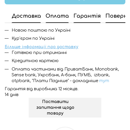
Доставка
Оплата
Гарантія
Поверн
Новою поштою по Україні
Кур'єром по Україні
Більше інформації про доставку
Готівкою при отриманні
Кредитною карткою
Оплата частинами від ПриватБанк, Monobank,
Sense bank, Укрсібанк, А-банк, ПУМБ, izibank,
otpbank, "Плати Піздніше" - докладніше
тут
Гарантія від виробника 12 місяців.
14 днів
Поставити
запитання щодо
товару