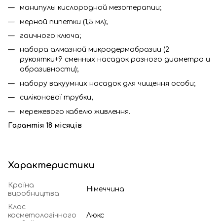
манипулы кислородной мезотерапии;
мерной пипетки (1,5 мл);
гаичного ключа;
набора алмазной микродермабразии (2
рукоятки+9 сменных насадок разного диаметра и
абразивности);
набору вакуумних насадок для чищення особи;
силіконової трубки;
мережевого кабелю живлення.
Гарантія 18 місяців
Характеристики
Країна
Німеччина
виробництва
Клас
косметологічного
Люкс