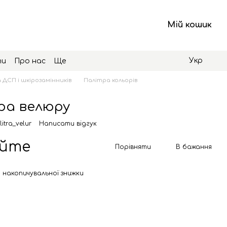
Мій кошик
Укр
ти
Про нас
Ще
 ДСП і шкірозамінників
Палітра кольорів
ра велюру
itra_velur
Написати відгук
юйте
Порівняти
В бажання
 накопичувальної знижки