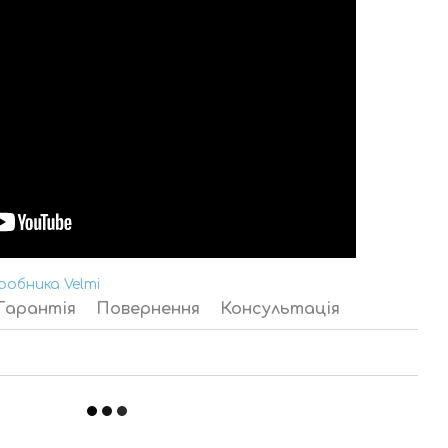
робника Velmi
Гарантія
Повернення
Консультація