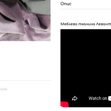
Опис
Меблева тканина Левант
огою