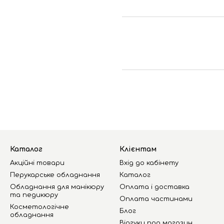
Каталог
Клієнтам
Акційні товари
Вхід до кабінету
Перукарське обладнання
Каталог
Обладнання для манікюру
Оплата і доставка
та педикюру
Оплата частинами
Косметологічне
Блог
обладнання
Відгуки про магазин