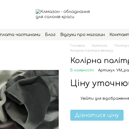
плата частинами
Блог
Відгуки про магазин
Контак
Головна
Каталог
Палітра
Колірна палітра велюру
Колірна паліт
В наявності
Артикул: VM_pal
Ціну уточн
Увійти
для відображення
%
Дізнатися ціну