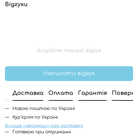
Відгуки
Додайте перший відгук
Написати відгук
Доставка
Оплата
Гарантія
Поверн
Новою поштою по Україні
Кур'єром по Україні
Більше інформації про доставку
Готівкою при отриманні