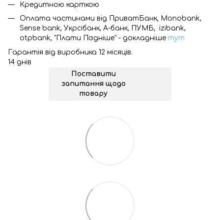
Кредитною карткою
Оплата частинами від ПриватБанк, Monobank,
Sense bank, Укрсібанк, А-банк, ПУМБ, izibank,
otpbank, "Плати Піздніше" - докладніше
тут
Гарантія від виробника 12 місяців.
14 днів
Поставити
запитання щодо
товару