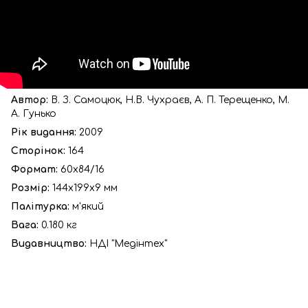
Автор:
В. З. Самоцюк, Н.В. Чухраєв, А. П. Терещенко, М.
А. Гунько
Рік видання:
2009
Сторінок:
164
Формат:
60х84/16
Розмір:
144х199х9 мм
Палітурка:
м'який
Вага:
0.180 кг
Видавництво:
НДІ "Медінтех"