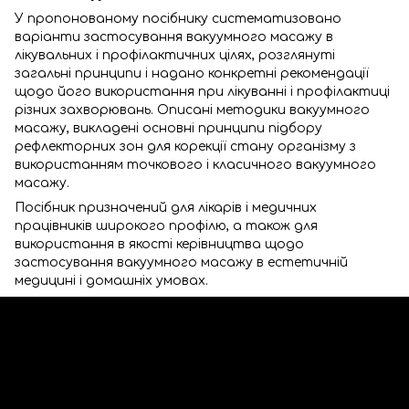
У пропонованому посібнику систематизовано
варіанти застосування вакуумного масажу в
лікувальних і профілактичних цілях, розглянуті
загальні принципи і надано конкретні рекомендації
щодо його використання при лікуванні і профілактиці
різних захворювань. Описані методики вакуумного
масажу, викладені основні принципи підбору
рефлекторних зон для корекції стану організму з
використанням точкового і класичного вакуумного
масажу.
Посібник призначений для лікарів і медичних
працівників широкого профілю, а також для
використання в якості керівництва щодо
застосування вакуумного масажу в естетичній
медицині і домашніх умовах.