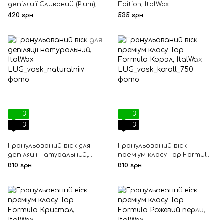
депіляції Сливовий (Plum),
Edition, ItalWax
ItalWax
420 грн
535 грн
3
3
3
3
Гранульований віск для
Гранульований віск
депіляції натуральний,
преміум класу Top Formula
ItalWax
Корал, ItalWax
810 грн
810 грн