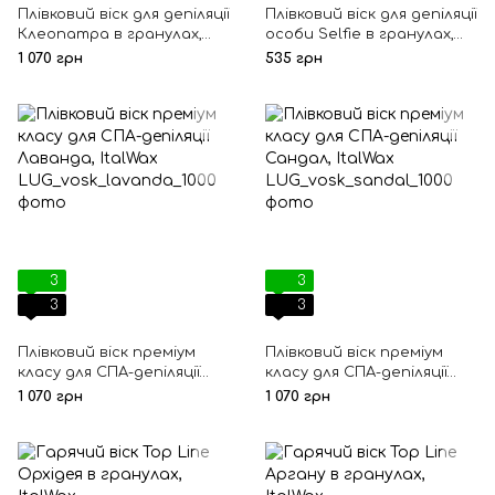
Плівковий віск для депіляції
Плівковий віск для депіляції
Клеопатра в гранулах,
особи Selfie в гранулах,
Преміум-класу, ItalWax
ItalWax
1 070 грн
535 грн
3
3
3
3
Плівковий віск преміум
Плівковий віск преміум
класу для СПА-депіляції
класу для СПА-депіляції
Лаванда, ItalWax
Сандал, ItalWax
1 070 грн
1 070 грн