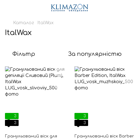
Каталог
ItalWax
ItalWax
Фільтр
За популярністю
3
3
3
3
Гранульований віск для
Гранульований віск Barber