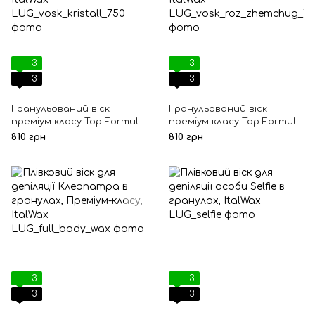
3
3
3
3
Гранульований віск
Гранульований віск
преміум класу Top Formula
преміум класу Top Formula
Кристал, ItalWax
Рожевий перли, ItalWax
810 грн
810 грн
3
3
3
3