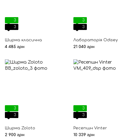
3
3
3
3
Ширма класична
Лабораторія Odisey
4 485 грн
21 040 грн
3
3
3
3
Ширма Zoloto
Ресепшн Vinter
2 900 грн
10 339 грн