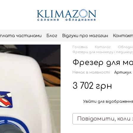
плата частинами
Блог
Відгуки про магазин
Контак
Головна
Каталог
Обладна
Фрезери для манікюру і педикюр
Фрезер для ма
Немає в наявності
Артикул: 
3 702 грн
Увійти
для відображення
%
Повідомити, коли 