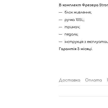
В комплект Фрезера Stro
блок живлення;
ручка 105L;
тримач;
педаль;
інструкція з експлуатаці
Гарантія 3 місяці.
Доставка
Оплата