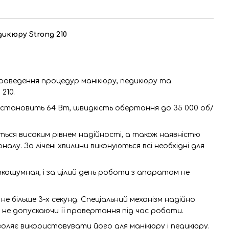
дикюру Strong 210
роведення процедур манікюру, педикюру та
210.
становить 64 Вт, швидкість обертання до 35 000 об/
ься високим рівнем надійності, а також наявністю
налу. За лічені хвилини виконуються всі необхідні для
кошумная, і за цілий день роботи з апаратом не
е більше 3-х секунд. Спеціальний механізм надійно
, не допускаючи її провертання під час роботи.
ляє використовувати його для манікюру і педикюру.