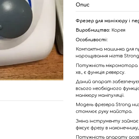
Опис
Фрезер для манікюру і пе
Виробництво:
Корея
Особливості:
Компактна машинка для п
нарощування нігтів Strong 
Потужність мікромотора 
хв., є функція реверсу.
Даний апарат забезпечуєт
всього необхідного функціо
манікюру маніпуляції.
Модель фрезера Strong низ
стомлює руку майстра.
Зміна інструменту займає н
фіксує фрезу в наконечнику
Потужність апарату дозво