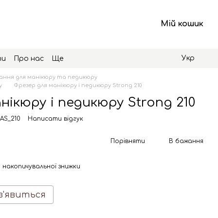
Мій кошик
Укр
ти
Про нас
Ще
ння для манікюру та педикюру
у
Фрезер для манікюру і педикюру Strong 210
нікюру і педикюру Strong 210
AS_210
Написати відгук
Порівняти
В бажання
 накопичувальної знижки
з'явиться