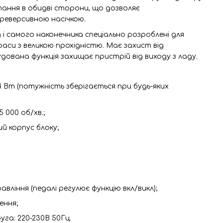
ання в обидві сторони, що дозволяє
реверсивною насічкою.
 і самого наконечника спеціально розроблені для
аси з великою прохідністю. Має захист від
ована функція захищає пристрій від виходу з ладу.
 Вт (потужність зберігається при будь-яких
000 об/хв.;
й корпус блоку;
вління (педалі регулює функцію вкл/викл);
ення;
уга: 220-230В 50Гц.