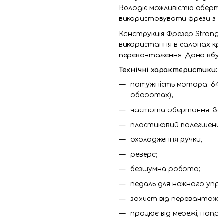
Володіє можливістю оберт
використовувати фрези з 
Конструкція Фрезер Strong
використання в салонах кр
перевантаження. Дана вбуд
Технічні характеристики:
потужність мотора: 64
оборотах);
частота обертання: 35 
пластиковий полегшени
охолодження ручки;
реверс;
безшумна робота;
педаль для ножного упра
захист від перевантаж
працює від мережі, напр