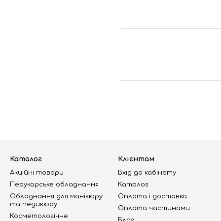
Каталог
Клієнтам
Акційні товари
Вхід до кабінету
Перукарське обладнання
Каталог
Обладнання для манікюру
Оплата і доставка
та педикюру
Оплата частинами
Косметологічне
Блог