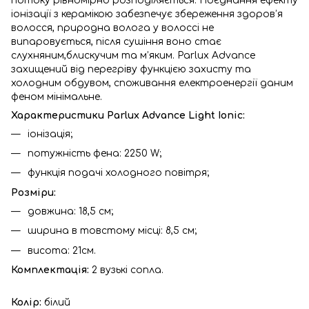
потоку рівномірно розподіляється. Поєднання ефекту
іонізації з керамікою забезпечує збереження здоров’я
волосся, природна волога у волоссі не
випаровується, після сушіння воно стає
слухняним,блискучим та м’яким. Parlux Advance
захищений від перегріву функцією захисту та
холодним обдувом, споживання електроенергії даним
феном мінімальне.
Характеристики Parlux Advance Light Ionic:
іонізація;
потужність фена: 2250 W;
функція подачі холодного повітря;
Розміри:
довжина: 18,5 см;
ширина в товстому місці: 8,5 см;
висота: 21см.
Комплектація:
2 вузькі сопла.
Колір:
білий