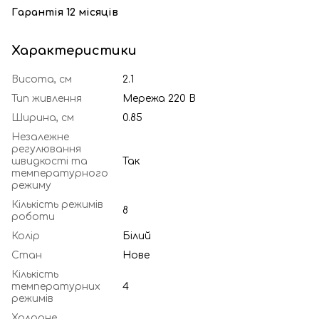
Гарантія 12 місяців
Характеристики
Висота, см
2.1
Тип живлення
Мережа 220 В
Ширина, см
0.85
Незалежне
регулювання
швидкості та
Так
температурного
режиму
Кількість режимів
8
роботи
Колір
Білий
Стан
Нове
Кількість
температурних
4
режимів
Холодне