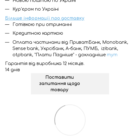
Новою поштою по Україні
Кур'єром по Україні
Більше інформації про доставку
Готівкою при отриманні
Кредитною карткою
Оплата частинами від ПриватБанк, Monobank,
Sense bank, Укрсібанк, А-банк, ПУМБ, izibank,
otpbank, "Плати Піздніше" - докладніше
тут
Гарантія від виробника 12 місяців.
14 днів
Поставити
запитання щодо
товару