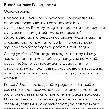
Виробництво:
Parlux, Італія
Особливості:
Професійний фен Parlux Advance — високоякісний
апарат з покращеними ергономікою та
функціоналом. В ньому поєднані найновіші технології з
футуристичним дизайном, встановлений
збалансований та безшумний двигун K-Lamination зі
споживаною потужністю 135 Вт та середньою
тривалістю безперервної роботи 2500 годин.
Серед усієї серії Parlux дана модель найзручніша у
використанні та має найвищу потужність. Новий
двигун забезпечує максимальну швидкість та
стабільність потоку повітря, що дозволяє висушити
волосся набагато швидше без шкоди для здоров’я
локонів.
Parlux Advance оснащений передовою іонізаційною
системою, яка насичує волосся негативними іонами,
що сприяє зняттю статичної електрики з волосся.
На соплі фена встановлена решітка з покриттям із
кераміки, завдяки цьому температура повітряного