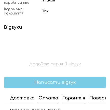
Італия
виробництва
Керамічне
Так
покриття
Відгуки
Додайте перший відгук
Написати відгук
Доставка
Оплата
Гарантія
Поверн