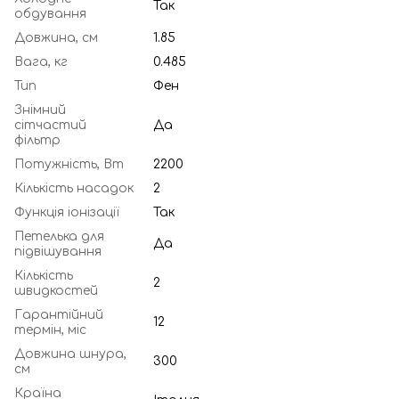
Так
обдування
Довжина, см
1.85
Вага, кг
0.485
Тип
Фен
Знімний
сітчастий
Да
фільтр
Потужність, Вт
2200
Кількість насадок
2
Функція іонізації
Так
Петелька для
Да
підвішування
Кількість
2
швидкостей
Гарантійний
12
термін, міс
Довжина шнура,
300
см
Країна