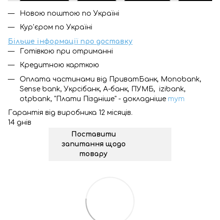
Новою поштою по Україні
Кур'єром по Україні
Більше інформації про доставку
Готівкою при отриманні
Кредитною карткою
Оплата частинами від ПриватБанк, Monobank,
Sense bank, Укрсібанк, А-банк, ПУМБ, izibank,
otpbank, "Плати Піздніше" - докладніше
тут
Гарантія від виробника 12 місяців.
14 днів
Поставити
запитання щодо
товару