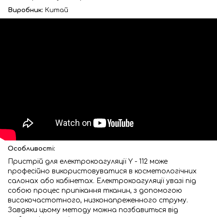
Виробник:
Китай
Особливості:
Пристрій для електрокоагуляції Y - 112 може
професійно використовуватися в косметологічних
салонах або кабінетах. Електрокоагуляції увазі під
собою процес припікання тканин, з допомогою
високочастотного, низконапреженного струму.
Завдяки цьому методу можна позбавиться від