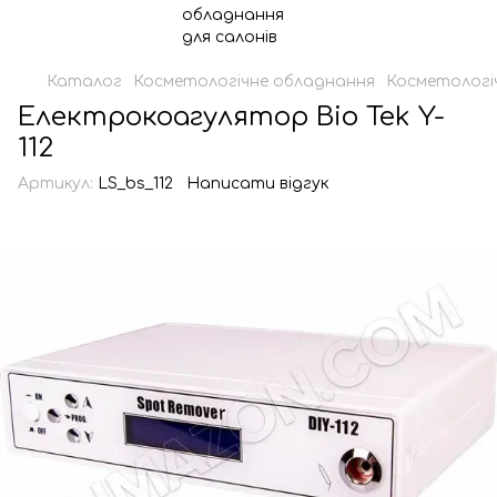
Каталог
Косметологічне обладнання
Косметологі
Електрокоагулятор Bio Tek Y-
112
Артикул:
LS_bs_112
Написати відгук