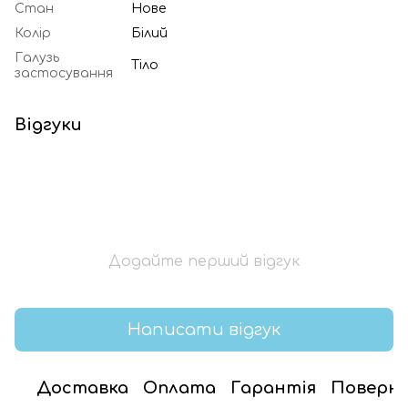
Стан
Нове
Колір
Білий
Галузь
Тіло
застосування
Відгуки
Додайте перший відгук
Написати відгук
Доставка
Оплата
Гарантія
Поверн