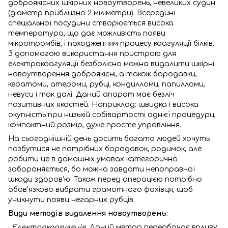
доброякісних шкірних новоутворень, невеликих судин
(діаметр приблизно 2 міліметри). Всередині
спеціальної посудини створюється висока
температура, що дає можливість появи
мікротромбів, і походженням процесу коагуляції білків.
З допомогою використання пристрою для
електрокоагуляції безболісно можна видалити шкірні
новоутворення доброякісні, а також бородавки,
кератоми, атероми, рубці, кондилломи, папилломи,
невуси і так далі. Даний апарат має безліч
позитивних якостей. Наприклад: швидка і висока
окупність при низькій собівартості однієї процедури,
компактний розмір, дуже просте управління.
На сьогоднішній день досить багато людей хочуть
позбутися не потрібних бородавок, родимок, але
робити це в домашніх умовах категорично
забороняється, бо можна завдати непоправної
шкоди здоров'ю. Також перед операцією потрібно
обов'язково вибрати грамотного фахівця, щоб
уникнути появи негарних рубців.
Види методів видалення новоутворень:
·
Електрокоагуляція.
Даний метод передбачає впливу