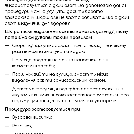
використовується рідкий азот. За допомогою даної
процедури можна усунути досить багато
захворювань шкіри, але не варто забивати, що рідкий
азот шкідливий для здоров'я.
Шкіра після видалення освіти вимагає догляду, тому
потрібно слідувати таким правилам:
Скоринку, що утворилася після операції не в якому
разі не можна змочувати водою;
На місце операції не можна наносити різні
косметичні засоби;
Перш ніж вийти на вулицю, змастіть місце
видалення освіти сонцезахисним кремом.
Діатермокоагуляція передбачає застосування в
лікувальних цілях високочастотного електричного
струму для знищення патологічних утворень.
Процедура застосовується при:
Вугрової висипки;
Розацеа;