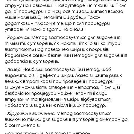
струму на навколишні новоутворення тканини. Після
даної процедури на місці освіти залишиться всього
лише маленький, непомітний рубець. Також
додатковим плюсом є те, що після процедури
утворення можна здати на аналіз;
·
Радионож.
Метод застосовується для видалення
тільки тих утворень, які мають чіткі, рівні контури і
виступають над поверхнею шкірних покривів.
Радионож є самим безпечним методом для видалення
доброякісних утворень.
·
Лазер.
Найбільш застосовуваний метод, щоб
видалити різні дефекти шкіри. Лазер знизить ризик
великих втрат крові при проведенні процедури,
знижує можливість створення метастаз. Після цієї
безболісної процедури майже непомітні сліди
втручання та відновлення шкіри відбувається
набагато швидше ніж після інших процедур.
·
Хірургічне висічення.
Метод застосовується
виключно тільки для видалення утворів діаметром до
5 сантиметрів.
·
Кріодеструкція.
Для такого методу