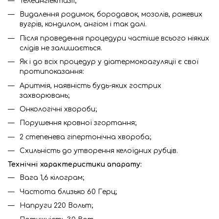
Телеангіектазії;
Видалення родимок, бородавок, мозолів, рожевих
вугрів, кондилом, ангіом і так далі.
Після проведення процедури частіше всього ніяких
слідів не залишається.
Як і до всіх процедур у діатермокоагуляції є свої
протипоказання:
Аритмія, наявність будь-яких гострих
захворювань;
Онкологічні хвороби;
Порушення кровної згортання;
2 степенева гіпертонічна хвороба;
Схильність до утворення келоїдних рубців.
Технічні характеристики апарату:
Вага 1,6 кілограм;
Частота близько 60 Герц;
Напруги 220 Вольт;