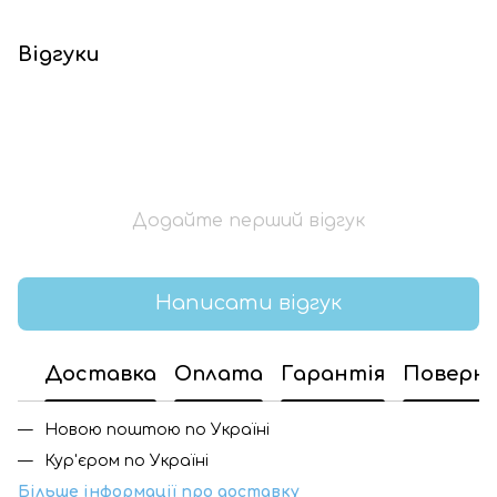
Відгуки
Додайте перший відгук
Написати відгук
Доставка
Оплата
Гарантія
Поверн
Новою поштою по Україні
Кур'єром по Україні
Більше інформації про доставку