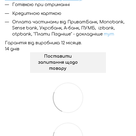
Готівкою при отриманні
Кредитною карткою
Оплата частинами від ПриватБанк, Monobank,
Sense bank, Укрсібанк, А-банк, ПУМБ, izibank,
otpbank, "Плати Піздніше" - докладніше
тут
Гарантія від виробника 12 місяців.
14 днів
Поставити
запитання щодо
товару