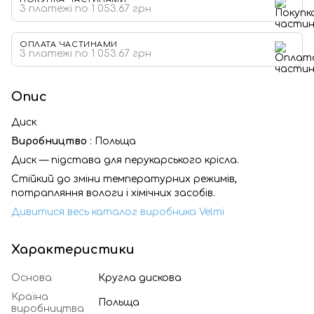
3 платежі по 1 053.67 грн
ОПЛАТА ЧАСТИНАМИ
3 платежі по 1 053.67 грн
Опис
Диск
Виробництво
: Польща
Диск — підстава для перукарського крісла.
Стійкий до зміни температурних режимів,
потрапляння вологи і хімічних засобів.
Дивитися весь каталог виробника Velmi
Характеристики
Основа
Кругла дискова
Країна
Польща
виробництва