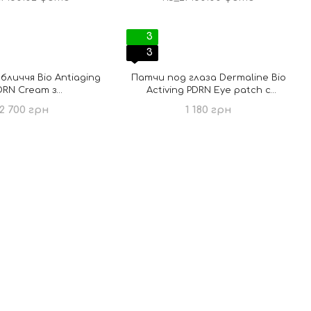
3
3
бличчя Bio Antiaging
Патчи под глаза Dermaline Bio
DRN Cream з
Activing PDRN Eye patch с
нуклиотидами
полинуклеотидами
2 700 грн
1 180 грн