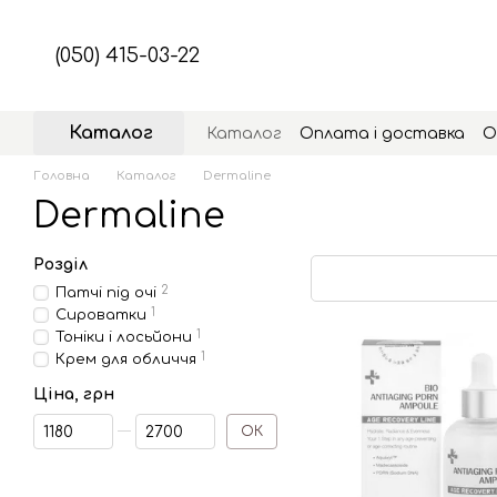
Перейти до основного контенту
(050) 415-03-22
Каталог
Каталог
Оплата і доставка
О
Головна
Каталог
Dermaline
Dermaline
Розділ
2
Патчі під очі
1
Сироватки
1
Тоніки і лосьйони
1
Крем для обличчя
Ціна, грн
Від Ціна, грн
До Ціна, грн
ОК