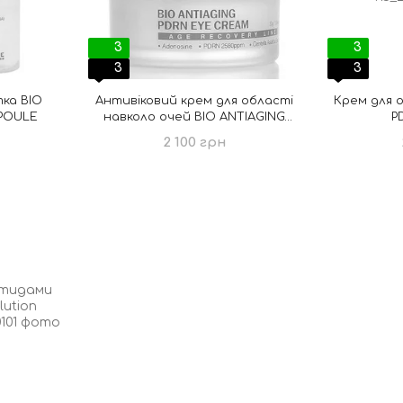
3
3
3
3
ка BIO
Антивіковий крем для області
Крем для о
POULE
навколо очей BIO ANTIAGING
P
PDRN EYE CREAM
поли
2 100 грн