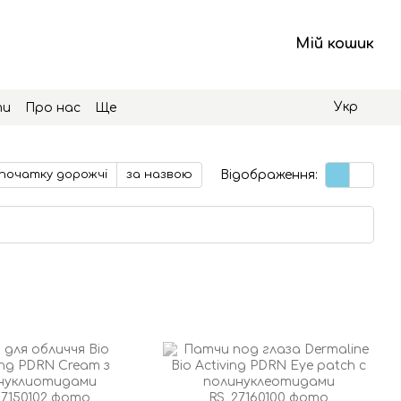
Мій кошик
Укр
ти
Про нас
Ще
Відображення:
початку дорожчі
за назвою