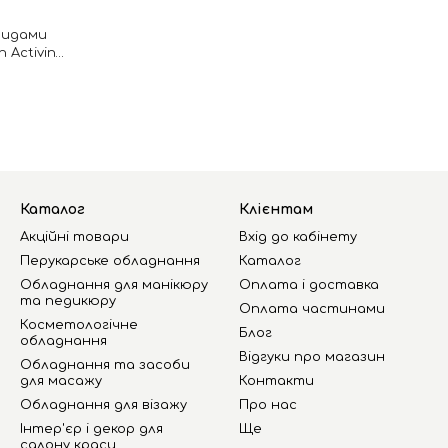
тидами
n Activing
Каталог
Клієнтам
Акційні товари
Вхід до кабінету
Перукарське обладнання
Каталог
Обладнання для манікюру
Оплата і доставка
та педикюру
Оплата частинами
Косметологічне
Блог
обладнання
Відгуки про магазин
Обладнання та засоби
для масажу
Контакти
Обладнання для візажу
Про нас
Інтер'єр і декор для
Ще
салону краси