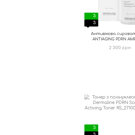
3
3
Антивікова сироват
ANTIAGING PDRN AM
2 300 грн
3
3