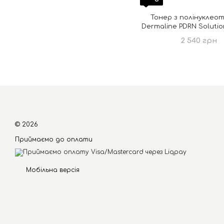
Тонер з полінуклео
Dermaline PDRN Solutio
Toner
2 540 грн
© 2026
Приймаємо до оплати
Мобільна версія