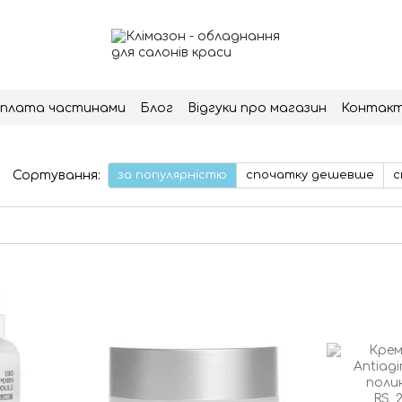
плата частинами
Блог
Відгуки про магазин
Контак
Сортування:
за популярністю
спочатку дешевше
с