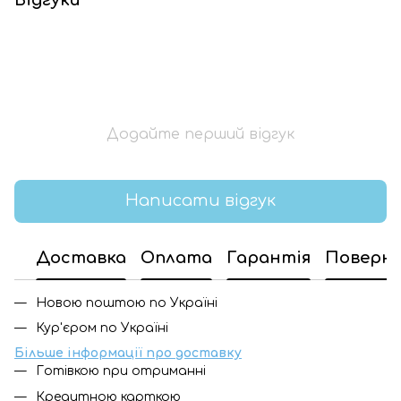
Додайте перший відгук
Написати відгук
Доставка
Оплата
Гарантія
Поверн
Новою поштою по Україні
Кур'єром по Україні
Більше інформації про доставку
Готівкою при отриманні
Кредитною карткою