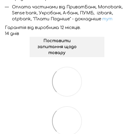
Оплата частинами від ПриватБанк, Monobank,
Sense bank, Укрсібанк, А-банк, ПУМБ, izibank,
otpbank, "Плати Піздніше" - докладніше
тут
Гарантія від виробника 12 місяців.
14 днів
Поставити
запитання щодо
товару