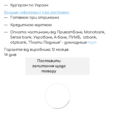
Кур'єром по Україні
Більше інформації про доставку
Готівкою при отриманні
Кредитною карткою
Оплата частинами від ПриватБанк, Monobank,
Sense bank, Укрсібанк, А-банк, ПУМБ, izibank,
otpbank, "Плати Піздніше" - докладніше
тут
Гарантія від виробника 12 місяців.
14 днів
Поставити
запитання щодо
товару