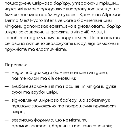
пошкоджень шкірного бар'єру, утворюючи тріщини,
через які волога продовжує випаровуватися, що ще
більше посилює проблему сухості. Крем-піна Allpresan
Dermo Med Hydro Intensive Care з біоміметичними
ліпідами допомагає ефективно відновлювати бар'єр
шкіри, закриваючи ці дефекти в ліпідній плівці, і
запобігає подальшому випару вологи. Пантенол та
сечовина активно зволожують шкіру, відновлюючи її
пружність та еластичність.
Переваги:
медичний догляд з біоміметичними ліпідами,
пантенолом та 8% сечовини;
глибоке зволоження та насичення ліпідами дуже
сухої та грубої шкіри;
відновлення шкірного бар'єру, що забезпечує
тривале зволоження та покращення пружності
шкіри;
веганська формула, що не містить
ароматизаторів, барвників та консервантів;