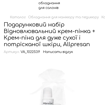
Каталог
Обладнання для манікюру та педикюру
К
Подарунковий набір
Відновлювальний крем-пінка +
Крем-піна для дуже сухої і
потрісканої шкіри, Allpresan
Артикул:
VA_1022539
Написати відгук