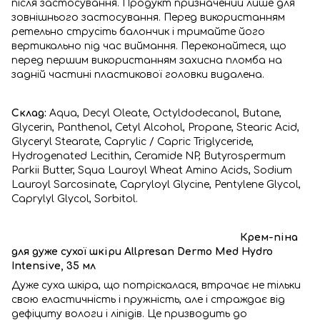
після застосування. Продукт призначений лише для
зовнішнього застосування. Перед використанням
ретельно струсіть балончик і тримайте його
вертикально під час виймання. Переконайтеся, що
перед першим використанням захисна пломба на
задній частині пластикової головки видалена.
Склад:
Aqua, Decyl Oleate, Octyldodecanol, Butane,
Glycerin, Panthenol, Cetyl Alcohol, Propane, Stearic Acid,
Glyceryl Stearate, Caprylic / Capric Triglyceride,
Hydrogenated Lecithin, Ceramide NP, Butyrospermum
Parkii Butter, Squa Lauroyl Wheat Amino Acids, Sodium
Lauroyl Sarcosinate, Capryloyl Glycine, Pentylene Glycol,
Caprylyl Glycol, Sorbitol.
Крем-піна
для дуже сухої шкіри Allpresan Dermo Med Hydro
Intensive, 35 мл
Дуже суха шкіра, що потріскалася, втрачає не тільки
свою еластичність і пружність, але і страждає від
дефіциту вологи і ліпідів. Це призводить до