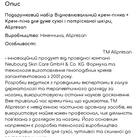
Опис
Подарунковий набір Відновлювальний крем-пінка +
Крем-піна для дуже сухої і потрісканої шкіри,
Allpresan
Виробництво:
Німеччина, Allpresan
Особливості:
TM Allpresan
– інноваційний продукт від провідної компанії
Neubourg Skin Care GmbH & Co. KG. Формула та
технологія виготовлення піноподібних кремів
запантентована з 2001 року.
Розробки ведуться з провідними експертами в галузі
дерматології та терапевтичного догляду за
ногами, використовуючи останні наукові досягнення.
Вже тривалий час креми-піни, що «дихають», TM
Allpresan є невід'ємною частиною арсеналу засобів, які
використовує майже кожен професіонал, чия діяльність
пов'язана з доглядом за ногами. Його основним
напрямком є розробка технологій виробництва
доглядових засобів для сухої, чутливої та схильної до