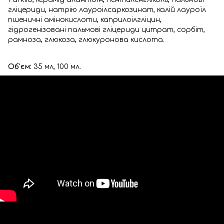
гліцериди, натрію лауроілсаркозинат, калій лауроїл
пшеничні амінокислоти, каприлоілгліцин,
гідрогенізовані пальмові гліцериди цитрат, сорбіт,
рамноза, глюкоза, глюкуронова кислота.
Об'єм:
35 мл, 100 мл.