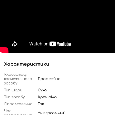
Характеристики
Класифікація
косметичного
Професійна
засобу
Тип шкіри
Суха
Тип засобу
Крем-піна
Гіпоалергенно
Так
Час
Універсальний