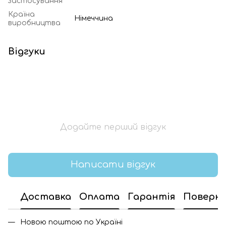
застосування
Країна
Німеччина
виробництва
Відгуки
Додайте перший відгук
Написати відгук
Доставка
Оплата
Гарантія
Поверн
Новою поштою по Україні