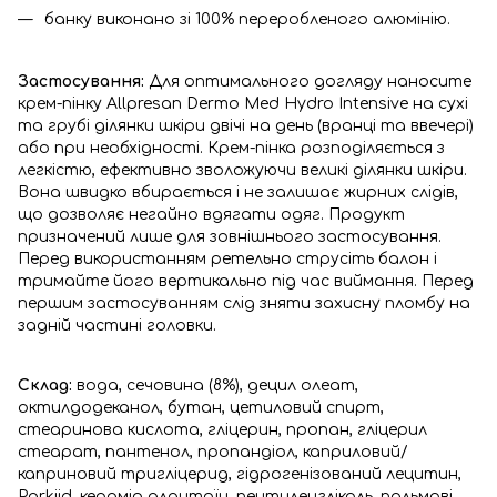
банку виконано зі 100% переробленого алюмінію.
Застосування:
Для оптимального догляду наносите
крем-пінку Allpresan Dermo Med Hydro Intensive на сухі
та грубі ділянки шкіри двічі на день (вранці та ввечері)
або при необхідності. Крем-пінка розподіляється з
легкістю, ефективно зволожуючи великі ділянки шкіри.
Вона швидко вбирається і не залишає жирних слідів,
що дозволяє негайно вдягати одяг. Продукт
призначений лише для зовнішнього застосування.
Перед використанням ретельно струсіть балон і
тримайте його вертикально під час виймання. Перед
першим застосуванням слід зняти захисну пломбу на
задній частині головки.
Склад:
вода, сечовина (8%), децил олеат,
октилдодеканол, бутан, цетиловий спирт,
стеаринова кислота, гліцерин, пропан, гліцерил
стеарат, пантенол, пропандіол, каприловий/
каприновий тригліцерид, гідрогенізований лецитин,
Parkiid, керамід алантоїн, пентиленгліколь, пальмові