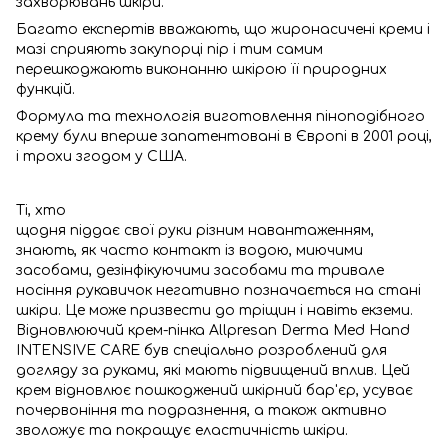
захворювань шкіри.
Багато експертів вважають, що жиронасичені креми і
мазі сприяють закупорці пір і тим самим
перешкоджають виконанню шкірою її природних
функцій.
Формула та технологія виготовлення піноподібного
крему були вперше запатентовані в Європі в 2001 році,
і трохи згодом у США.
Ті, хто
щодня піддає свої руки різним навантаженням,
знають, як часто контакт із водою, миючими
засобами, дезінфікуючими засобами та тривале
носіння рукавичок негативно позначається на стані
шкіри. Це може призвести до тріщин і навіть екземи.
Відновлюючий крем-пінка Allpresan Derma Med Hand
INTENSIVE CARE був спеціально розроблений для
догляду за руками, які мають підвищений вплив. Цей
крем відновлює пошкоджений шкірний бар'єр, усуває
почервоніння та подразнення, а також активно
зволожує та покращує еластичність шкіри.