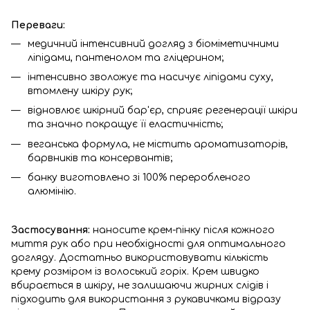
Переваги:
медичний інтенсивний догляд з біоміметичними
ліпідами, пантенолом та гліцерином;
інтенсивно зволожує та насичує ліпідами суху,
втомлену шкіру рук;
відновлює шкірний бар'єр, сприяє регенерації шкіри
та значно покращує її еластичність;
веганська формула, не містить ароматизаторів,
барвників та консервантів;
банку виготовлено зі 100% переробленого
алюмінію.
Застосування:
наносите крем-пінку після кожного
миття рук або при необхідності для оптимального
догляду. Достатньо використовувати кількість
крему розміром із волоський горіх. Крем швидко
вбирається в шкіру, не залишаючи жирних слідів і
підходить для використання з рукавичками відразу