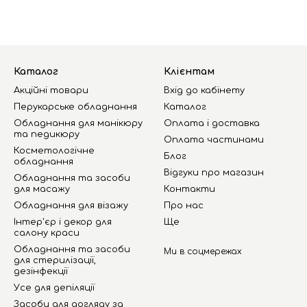
Каталог
Клієнтам
Акційні товари
Вхід до кабінету
Перукарське обладнання
Каталог
Обладнання для манікюру
Оплата і доставка
та педикюру
Оплата частинами
Косметологічне
Блог
обладнання
Відгуки про магазин
Обладнання та засоби
для масажу
Контакти
Обладнання для візажу
Про нас
Інтер'єр і декор для
Ще
салону краси
Обладнання та засоби
Ми в соцмережах
для стерилізації,
дезінфекції
Усе для депіляції
Засоби для догляду за