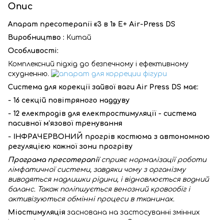
Опис
Апарат пресотерапії «3 в 1» Е+ Air-Press DS
Виробництво :
Китай
Особливості:
Комплексний підхід до безпечному і ефективному
схудненню.
Система для корекції зайвої ваги Air Press DS має:
- 16 секцій повітряного наддуву
- 12 електродів для електростимуляції - система
пасивної м'язової тренування
- ІНФРАЧЕРВОНИЙ прогрів костюма з автономною
регуляцією кожної зони прогріву
Програма пресотерапії
сприяє нормалізації роботи
лімфатичної системи, завдяки чому з організму
виводяться надлишки рідини, і відновлюється водний
баланс. Також поліпшується венозний кровообіг і
активізуються обмінні процеси в тканинах.
Міостимуляція
заснована на застосуванні змінних