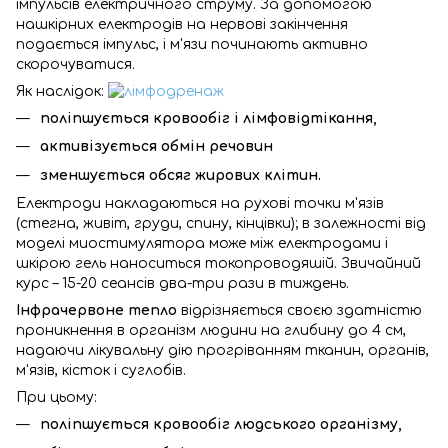
імпульсів електричного струму. За допомогою
нашкірних електродів на нервові закінчення
подається імпульс, і м'язи починають активно
скорочуватися.
Як наслідок:
поліпшується кровообіг і лімфовідтікання,
активізується обмін речовин
зменшується обсяг жирових клітин.
Електроди накладаються на рухові точки м'язів
(стегна, живіт, груди, спину, кінцівки); в залежності від
моделі миостимулятора може між електродами і
шкірою гель наноситься токопроводяшій. Звичайний
курс – 15-20 сеансів два-три рази в тиждень.
Інфрачервоне тепло
відрізняється своєю здатністю
проникнення в організм людини на глибину до 4 см,
надаючи лікувальну дію прогріванням тканин, органів,
м'язів, кісток і суглобів.
При цьому:
поліпшується кровообіг людського організму,