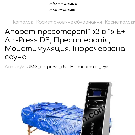
Каталог
Косметологічне обладнання
Косметологі
Апарат пресотерапії «3 в 1» Е+
Air-Press DS, Пресотерапія,
Моистимуляция, Інфрачервона
сауна
Артикул:
UMG_air-press_ds
Написати відгук