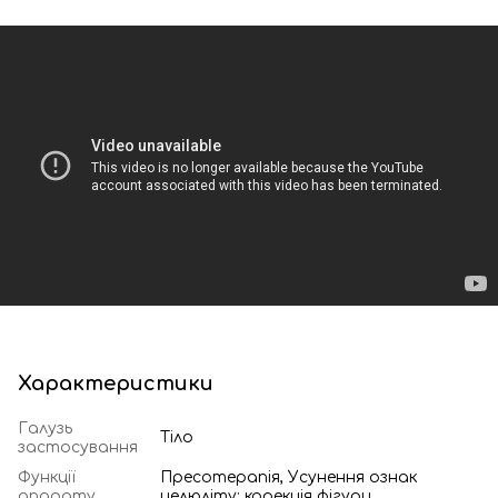
Характеристики
Галузь
Тіло
застосування
Функції
Пресотерапія, Усунення ознак
апарату
целюліту; корекція фігури