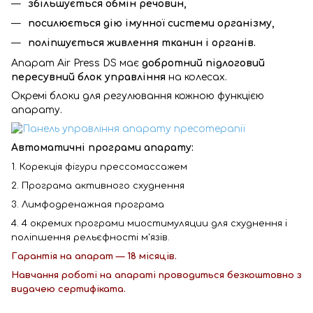
збільшується обмін речовин,
посилюється дію імунної системи організму,
поліпшується живлення тканин і органів.
Апарат Air Press DS має
добротний підлоговий
пересувний блок управління
на колесах.
Окремі блоки для регулювання кожною функцією
апарату.
Автоматичні програми апарату:
1. Корекція фігури прессомассажем
2. Програма активного схуднення
3. Лимфодренажная програма
4. 4 окремих програми миостимуляции для схуднення і
поліпшення рельєфності м'язів.
Гарантія на апарат — 18 місяців.
Навчання роботі на апараті проводиться безкоштовно з
видачею сертифіката.