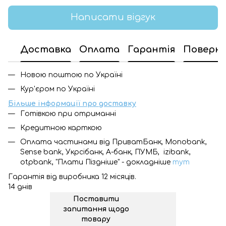
Написати відгук
Доставка
Оплата
Гарантія
Поверн
Новою поштою по Україні
Кур'єром по Україні
Більше інформації про доставку
Готівкою при отриманні
Кредитною карткою
Оплата частинами від ПриватБанк, Monobank,
Sense bank, Укрсібанк, А-банк, ПУМБ, izibank,
otpbank, "Плати Піздніше" - докладніше
тут
Гарантія від виробника 12 місяців.
14 днів
Поставити
запитання щодо
товару