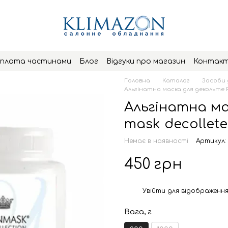
плата частинами
Блог
Відгуки про магазин
Контак
Головна
Каталог
Засоби 
Альгінатна маска для декольте Re
Альгінатна ма
mask decollete
Немає в наявності
Артикул:
450 грн
Увійти
для відображення
%
Вага, г