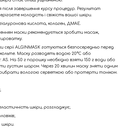
 шкіра стає більш ущільненою.
 після завершення курсу процедур. Результат
берігаєте молодість і свіжість вашої шкіри.
 гіалуронова кислота, колаген, ДМАЕ.
енням маски рекомендується зробити масаж,
сироватку.
ки серії ALGINMASK готуються безпосередньо перед
екольте. Маску розводять водою 20°С або
AS. На 50 г порошку необхідно взяти 150 г води або
и густим шаром. Через 20 хвилин маску зняти одним
прибрати вологою серветкою або протерти тоніком.
;
 еластичність шкіри, розгладжує;
ловіків;
 шкіри.