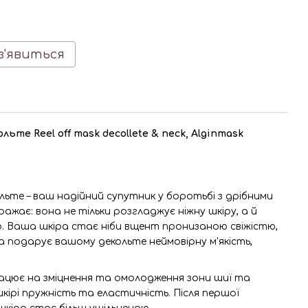
з'явиться
льте Reel off mask decollete & neck, Alginmask
льте – ваш надійний супутник у боротьбі з дрібними
ражає: вона не тільки розгладжує ніжну шкіру, а й
о. Ваша шкіра стає ніби вщент пронизаною свіжістю,
ка подарує вашому декольте неймовірну м'якість,
працює на зміцнення та омолодження зони шиї та
кірі пружність та еластичність. Після першої