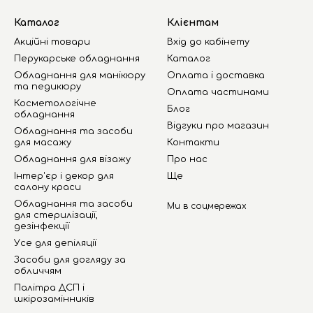
Каталог
Клієнтам
Акційні товари
Вхід до кабінету
Перукарське обладнання
Каталог
Обладнання для манікюру
Оплата і доставка
та педикюру
Оплата частинами
Косметологічне
Блог
обладнання
Відгуки про магазин
Обладнання та засоби
для масажу
Контакти
Обладнання для візажу
Про нас
Інтер'єр і декор для
Ще
салону краси
Обладнання та засоби
Ми в соцмережах
для стерилізації,
дезінфекції
Усе для депіляції
Засоби для догляду за
обличчям
Палітра ДСП і
шкірозамінників