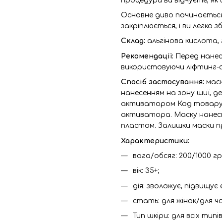
процедури ви відчуєте, як
Основне диво починається
закріплюється, і ви легко з
Склад:
альгінова кислота,
Рекомендації:
Перед нанес
використовуючи ліфтинг-
Спосіб застосування:
мас
нанесенням на зону шиї, д
активатором Код товару: 
активатора. Маску нанест
пластом. Залишки маски 
Характеристики:
вага/обсяг: 200/1000 гр
вік: 35+;
дія: зволожує, підвищує
стать: для жінок/для чо
Тип шкіри: для всіх типів