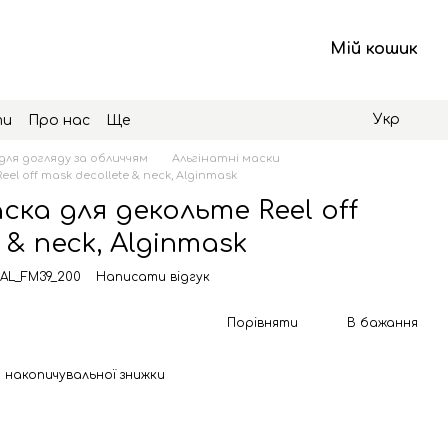
Мій кошик
Укр
ти
Про нас
Ще
для догляду за обличчям
Альгінатні маски
el off mask decollete & neck, Alginmask
ска для декольте Reel off
 & neck, Alginmask
 AL_FM39_200
Написати відгук
Порівняти
В бажання
 накопичувальної знижки