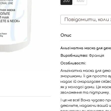
200
1000
Повідомити, коли 
Опис
Альгінатна маска для деко
Виробництво:
Франція
Особливості:
Альгінатна маска для деко
зморшками. Її дія просто в
надає їй смарагдове сяйв
як у молодої дами. Ця мас
зволоження та підтримку.
І це не все! Вона чудово 
декольте, надаючи вашій ш