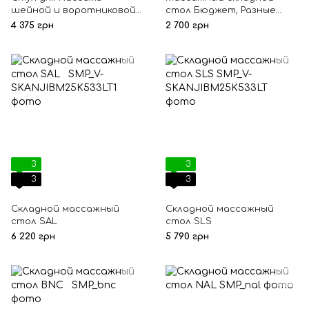
шейной и воротниковой
стол Бюджет, Разные
зоны Spirit
цвета
4 375 грн
2 700 грн
3
3
3
3
Складной массажный
Складной массажный
стол SAL
стол SLS
6 220 грн
5 790 грн