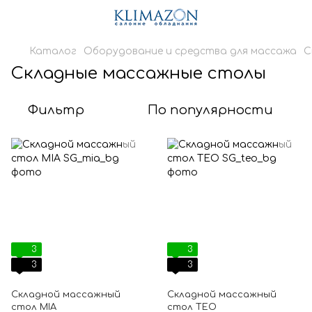
Каталог
Оборудование и средства для массажа
С
Складные массажные столы
Фильтр
По популярности
3
3
3
3
Складной массажный
Складной массажный
стол MIA
стол TEO