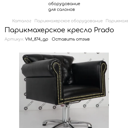
Каталог
Парикмахерское оборудование
Парикмахе
Парикмахерское кресло Prado
Артикул:
VM_874_gp
Оставить отзыв