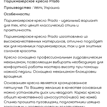
Парикмахерское кресло Prado
Производство :
Velmi, Украина
Особенности:
Парикмахерское кресло Prado - идеальный вариант
для тех, кто ценит классический стиль и
практичность.
Парикмахерское кресло Prado изготовлено из
высококачественных материалов, отлично подойдет
как для маленьких парикмахерских, так и для элитных
салонов красоты.
Кресло оснащено профессиональным гидравлическим
механизмом, позволяющим выбирать необходимую для
комфортной работы мастера высоту при помощи
ножной педали. Оснащено механизмом блокировки
вращения.
Основанием кресла является хромированное
пятилучье. По Вашему желанию в качестве основания
можно установить диск или квадрат. Каркас кресла
обшит качественной износоустойчивой эко кожей.
Спинка прошита пуговицами, подлокотники изящно
закруглены и задекорированы золотистыми