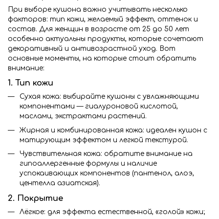
При выборе кушона важно учитывать несколько
факторов: тип кожи, желаемый эффект, оттенок и
состав. Для женщин в возрасте от 25 до 50 лет
особенно актуальны продукты, которые сочетают
декоративный и антивозрастной уход. Вот
основные моменты, на которые стоит обратить
внимание:
1. Тип кожи
Сухая кожа: выбирайте кушоны с увлажняющими
компонентами — гиалуроновой кислотой,
маслами, экстрактами растений.
Жирная и комбинированная кожа: идеален кушон с
матирующим эффектом и легкой текстурой.
Чувствительная кожа: обратите внимание на
гипоаллергенные формулы и наличие
успокаивающих компонентов (пантенол, алоэ,
центелла азиатская).
2. Покрытие
Лёгкое: для эффекта естественной, «голой» кожи;