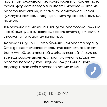
при этом ухаживают за кожей клиента. Кроме того,
такой формат всегда вызывает интерес — это не
просто косметика, а элемент косметологической
культуры, который подчёркивает профессиональный
подход.
В магазине Климазон вы найдёте пpoфeccиoнaльныe
кopeйcкиe кушoны, которые соответствуют самым
высоким стандартам качества.
Кopeйcкий кушoн — это больше, чем просто тренд.
Это доказательство того, что косметика может
быть умной, адаптивной и эффективной. И если вы
всё ещё раздумываете, стоит ли купить кушон —
просто попробуйте. Ведь кушон для лица цена
оправдывает себя с первого применения.
(050) 415-03-22
Контакты