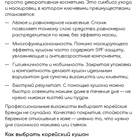
просто декоративная косметика. Это симбиоз ухода
и маскировки, в котором ключевыми преимуществами
становятся:
Лёгкое и равномерное нанесение. Спонж
позволяет тонкому слою средства равномерно
распределиться по коже, без эффекта маски;
Многофункциональность. Помимо маскирующего
эффекта, кушоны часто содержат SPF-защиту,
увлажняющие и антивозрастные компоненты;
Гигиеничность и мобильность. Закрытая упаковка
и компактность делают кушон идеальным
вариантом для сумочки визажиста или клиентки;
Быстрый результат. С помощью кушона можно
быстро освежить макияж даже в течение дня — не
нужно никаких кистей или пудры.
Профессиональные визажисты выбирают корейские
бренды не случайно. Качество покрытия, стойкость и
бережное отношение к коже — именно то, что нужно
для салонного макияжа или съёмок.
Kaк выбpaть кopeйcкий кушoн