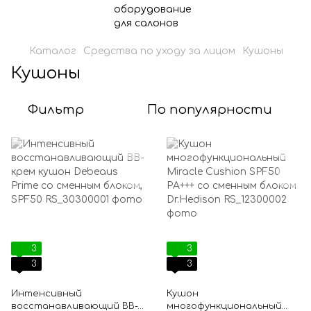
Каталог
Средства по уходу за лицом
Кушоны
Кушоны
Фильтр
По популярности
3
3
3
3
Интенсивный
Кушон
восстанавливающий BB-
многофункциональный