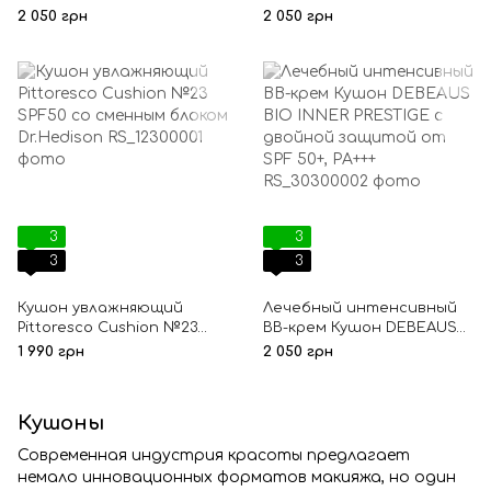
крем кушон Debeaus Prime
Miracle Cushion SPF50
2 050 грн
2 050 грн
со сменным блоком, SPF50
PA+++ со сменным блоком
Dr.Hedison
3
3
3
3
Кушон увлажняющий
Лечебный интенсивный
Pittoresco Cushion №23
ВВ-крем Кушон DEBEAUS
SPF50 со сменным блоком
BIO INNER PRESTIGE c
1 990 грн
2 050 грн
Dr.Hedison
двойной защитой от SPF
50+, PA+++
Кушоны
Современная индустрия красоты предлагает
немало инновационных форматов макияжа, но один