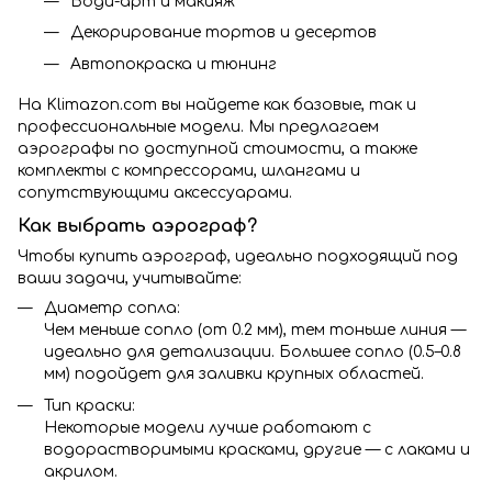
Боди-арт и макияж
Декорирование тортов и десертов
Автопокраска и тюнинг
На Klimazon.com вы найдете как базовые, так и
профессиональные модели. Мы предлагаем
аэрографы по доступной стоимости, а также
комплекты с компрессорами, шлангами и
сопутствующими аксессуарами.
Как выбрать аэрограф?
Чтобы купить аэрограф, идеально подходящий под
ваши задачи, учитывайте:
Диаметр сопла:
Чем меньше сопло (от 0.2 мм), тем тоньше линия —
идеально для детализации. Большее сопло (0.5–0.8
мм) подойдет для заливки крупных областей.
Тип краски:
Некоторые модели лучше работают с
водорастворимыми красками, другие — с лаками и
акрилом.