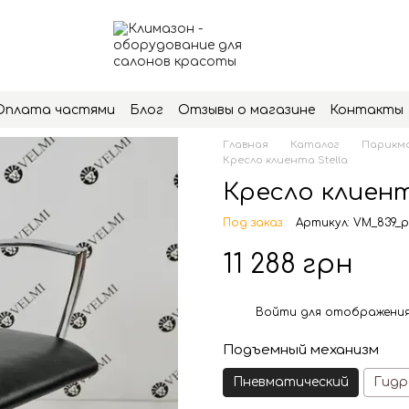
Оплата частями
Блог
Отзывы о магазине
Контакты
Главная
Каталог
Парикма
Кресло клиента Stella
Кресло клиент
Под заказ
Артикул: VM_839_
11 288 грн
Войти
для отображения
%
Подъемный механизм
Пневматический
Гидр