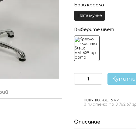
База кресла
Пятилучье
Выберите цвет
Купить
рий
ПОКУПКА ЧАСТЯМИ
3 платежа по 3 762.67 г
Описание