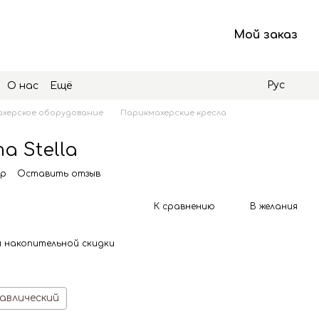
Мой заказ
Рус
О нас
Ещё
херское оборудование
Парикмахерские кресла
а Stella
pp
Оставить отзыв
К сравнению
В желания
 накопительной скидки
авлический