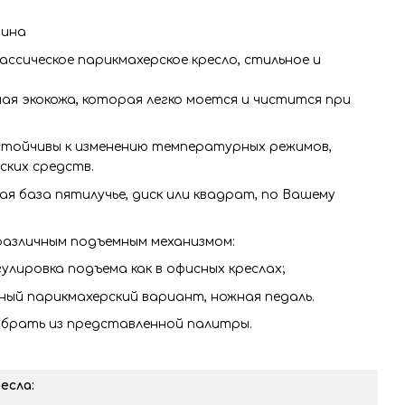
раина
лассическое парикмахерское кресло, стильное и
ая экокожа, которая легко моется и чистится при
тойчивы к изменению температурных режимов,
ских средств.
я база пятилучье, диск или квадрат, по Вашему
различным подъемным механизмом:
улировка подъема как в офисных креслах;
ый парикмахерский вариант, ножная педаль.
ыбрать из представленной палитры.
есла: