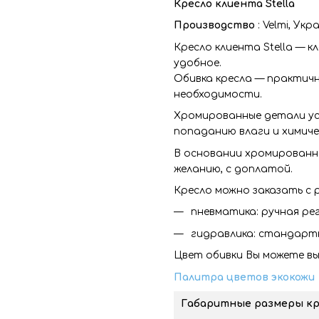
Кресло клиента Stella
Производство
: Velmi, Ук
Кресло клиента Stella — к
удобное.
Обивка кресла — практичн
необходимости.
Хромированные детали ус
попаданию влаги и химиче
В основании хромированна
желанию, с доплатой.
Кресло можно заказать с 
пневматика: ручная рег
гидравлика: стандартн
Цвет обивки Вы можете в
Палитра цветов экокожи
Габаритные размеры кр