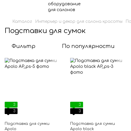
Каталог
Интерьер и декор для салона красоты
По
Подставки для сумок
Фильтр
По популярности
3
3
3
3
Подставка для сумки
Подставка для сумки
Apolo
Apolo black