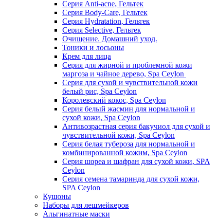
Серия Anti-acne, Гельтек
Серия Body-Care, Гельтек
Серия Hydratation, Гельтек
Серия Selective, Гельтек
Очищение. Домашний уход.
Тоники и лосьоны
Крем для лица
Серия для жирной и проблемной кожи
маргоза и чайное дерево, Spa Ceylon
Серия для сухой и чувствительной кожи
белый рис, Spa Ceylon
Королевский кокос, Spa Ceylon
Серия белый жасмин для нормальной и
сухой кожи, Spa Ceylon
Антивозрастная серия бакучиол для сухой и
чувствительной кожи, Spa Ceylon
Серия белая тубероза для нормальной и
комбинированной кожим, Spa Ceylon
Серия шореа и шафран для сухой кожи, SPA
Ceylon
Серия семена тамаринда для сухой кожи,
SPA Ceylon
Кушоны
Наборы для лешмейкеров
Альгинатные маски