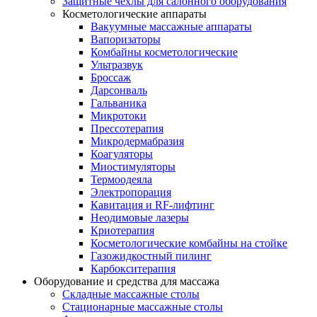
Защитные чехлы для салонного оборудования
Косметологические аппараты
Вакуумные массажные аппараты
Вапоризаторы
Комбайны косметологические
Ультразвук
Броссаж
Дарсонваль
Гальваника
Микротоки
Прессотерапия
Микродермабразия
Коагуляторы
Миостимуляторы
Термоодеяла
Электропорация
Кавитация и RF-лифтинг
Неодимовые лазеры
Криотерапия
Косметологические комбайны на стойке
Газожидкостный пилинг
Карбокситерапия
Оборудование и средства для массажа
Складные массажные столы
Стационарные массажные столы