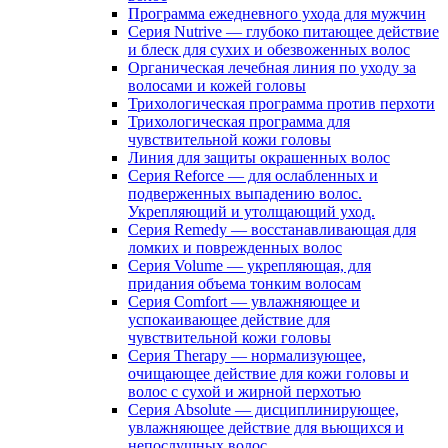
Программа ежедневного ухода для мужчин
Серия Nutrive — глубоко питающее действие
и блеск для сухих и обезвоженных волос
Органическая лечебная линия по уходу за
волосами и кожей головы
Трихологическая программа против перхоти
Трихологическая программа для
чувствительной кожи головы
Линия для защиты окрашенных волос
Серия Reforce — для ослабленных и
подверженных выпадению волос.
Укрепляющий и утолщающий уход.
Серия Remedy — восстанавливающая для
ломких и поврежденных волос
Серия Volume — укрепляющая, для
придания объема тонким волосам
Серия Comfort — увлажняющее и
успокаивающее действие для
чувствительной кожи головы
Серия Therapy — нормализующее,
очищающее действие для кожи головы и
волос с сухой и жирной перхотью
Серия Absolute — дисциплинирующее,
увлажняющее действие для вьющихся и
непослушных волос