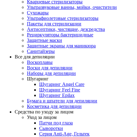
Кварцевые стерилизаторы
Ультразвуковые ванны, мойки, очистители
Сухожары
Ультрафиолетовые стерилизаторы
Пакеты для стерилизации
Антисептики, чистящие, дезсредства
Рециркуляторы бактерицидные
Защитные маски
Защитные экраны для маникюра
Санитайзеры
Все для депиляции
Воскоплавы
Воски для депиляции
Наборы для депиляции
Шугаринг
Шугаринг Angel Care
Шугаринг Feel Fine
Шугаринг Epilax
Бумага и шпатели для депиляции
Косметика для депиляции
Средства по уходу за лицом
Уход за лицом
Патчи под глаза
Сыворотки
Серия Anti-Age, Гельтек