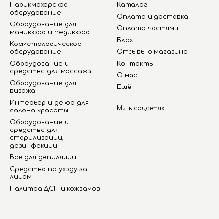
Парикмахерское
Каталог
оборудование
Оплата и доставка
Оборудование для
Оплата частями
маникюра и педикюра
Блог
Косметологическое
оборудование
Отзывы о магазине
Оборудование и
Контакты
средства для массажа
О нас
Оборудование для
Ещё
визажа
Интерьер и декор для
Мы в соцсетях
салона красоты
Оборудование и
средства для
стерилизации,
дезинфекции
Все для депиляции
Средства по уходу за
лицом
Палитра ДСП и кожзамов