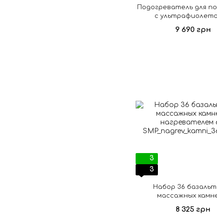
Подогреватель для п
с ультрафиолет
стерилизатором,
9 690 грн
3
3
Набор 36 базальт
массажных камне
нагревателем 6
8 325 грн