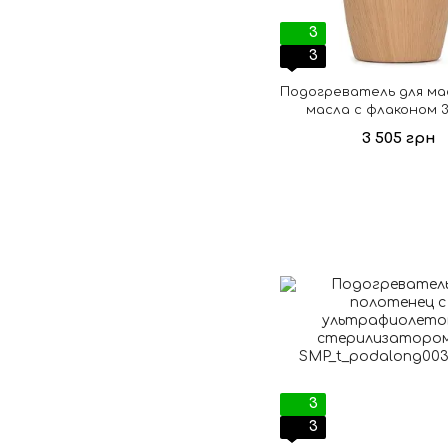
3
3
Подогреватель для м
масла с флаконом 3
светло-коричне
3 505 грн
3
3