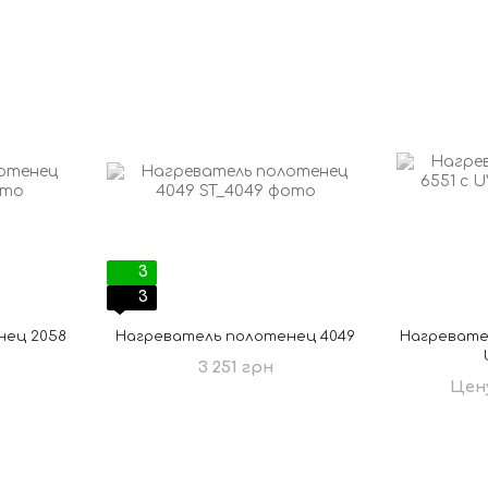
3
3
нец 2058
Нагреватель полотенец 4049
Нагревате
3 251 грн
Цен