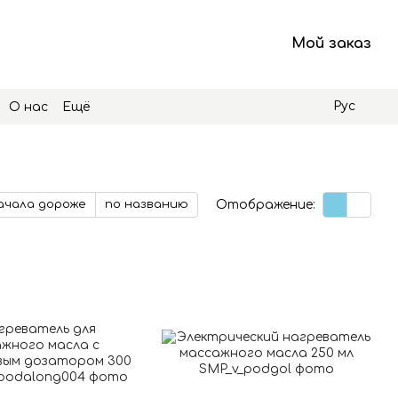
Мой заказ
Рус
О нас
Ещё
Отображение:
ачала дороже
по названию