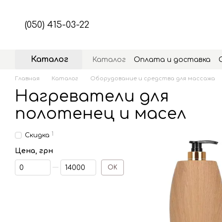
Перейти к основному контенту
(050) 415-03-22
Каталог
Каталог
Оплата и доставка
Главная
Каталог
Оборудование и средства для массажа
Нагреватели для
полотенец и масел
1
Скидка
Цена, грн
От Цена, грн
До Цена, грн
OK