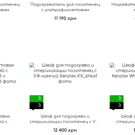
олотенец
Подогреватель для полотенец
Нагревате
овым
с ультрафиолетовым
 8 л
стерилизатором, 20 л
11 190 грн
3
3
3
3
овых
Шкаф для подогрева и
Шкаф 
й с
стерилизации полотенец с УФ-
стерили
 л
лампой Keratex
K
12 400 грн