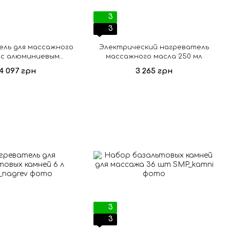
3
3
ель для массажного
Электрический нагреватель
 с алюминиевым
массажного масла 250 мл
атором 300 мл
4 097 грн
3 265 грн
3
3