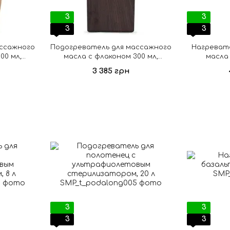
3
3
3
3
ассажного
Подогреватель для массажного
Нагреват
00 мл,
масла с флаконом 300 мл,
масла
вый
коричневый
доз
3 385 грн
3
3
3
3