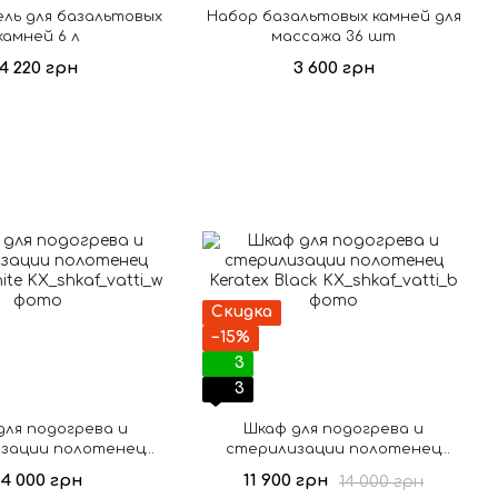
ль для базальтовых
Набор базальтовых камней для
камней 6 л
массажа 36 шт
4 220 грн
3 600 грн
Скидка
−15%
3
3
для подогрева и
Шкаф для подогрева и
зации полотенец
стерилизации полотенец
eratex White
Keratex Black
14 000 грн
11 900 грн
14 000 грн