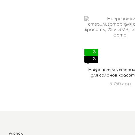
3
3
Нагреватель стери
для салонов красоты
5 760 грн
© 2026