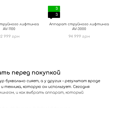
3
3
труйного лифтинга
Аппарат струйного лифтинга
AV-1100
AV-3000
82 999 грн
94 999 грн
ать перед покупкой
р буквально сияет, а у других – результат вроде
о и техника, которую он использует. Сегодня
лингом, и как выбрать аппарат, который
тал таким популярным
мощи сильной струи воздуха с мелкими каплями