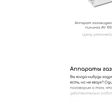
Аппарат газожидко
пилинга AV 100
Цену уточняй
Аппараты газ
Вы когда-нибудь заду
есть, но не «вау»? О
поговорим о том, чт
действительно рабо
Суть процеду
Если описывать прост