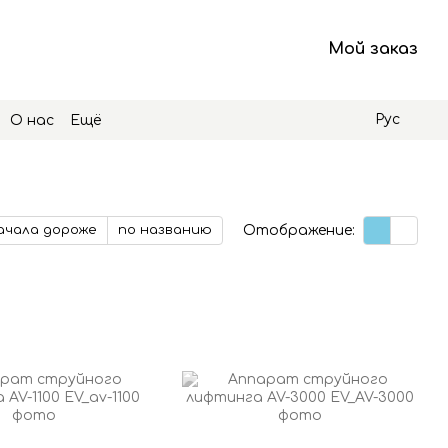
Мой заказ
Рус
О нас
Ещё
Отображение:
ачала дороже
по названию