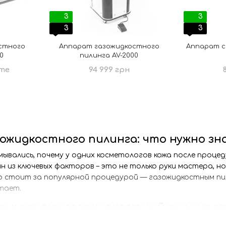
3
3
3
3
стного
Аппарат газожидкостного
Аппарат с
0
пилинга AV-2000
те
94 999 грн
ожидкостного пилинга: что нужно зн
мывались, почему у одних косметологов кожа после процеду
дин из ключевых факторов – это не только руки мастера, н
о стоит за популярной процедурой — газожидкостным пи
тает.
ры: почему газожидкостный пилинг с
ыми словами, то это очищение и омоложение кожи при по