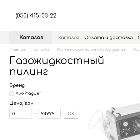
Перейти к основному контенту
(050) 415-03-22
Каталог
Каталог
Оплата и доставка
Главная
Каталог
Косметологическое оборудование
Кос
Газожидкостный
пилинг
Бренд
4
Alvi-Prague
Цена, грн
От Цена, грн
До Цена, грн
OK