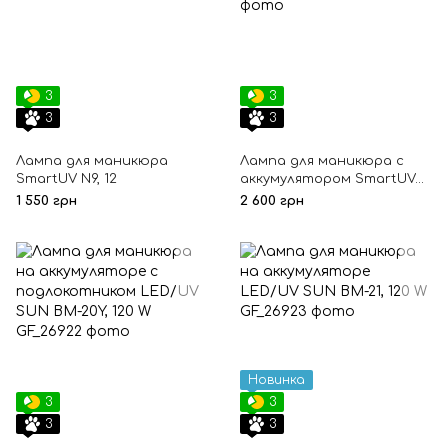
3
3
3
3
Лампа для маникюра
Лампа для маникюра с
SmartUV N9, 12
аккумулятором SmartUV
N9A
1 550 грн
2 600 грн
Новинка
3
3
3
3