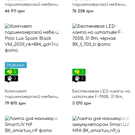
парикмахерской мебели
парикмахерской мебели
Flamingo Vivien Adele
Polo Lux Chariol Gold
46 911 грн
76 258 грн
Новинка
3
3
3
3
Комплект
Бестеневая LED-лампа на
парикмахерской мебели
штативе F-700B, 31 Вт,
Polo Lux Spark Black
черная
79 870 грн
3 070 грн