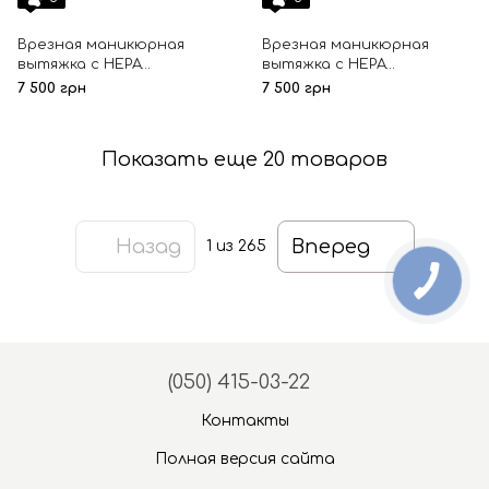
Врезная маникюрная
Врезная маникюрная
вытяжка с HEPA
вытяжка с HEPA
фильтром Teri 800, цвет
фильтром Teri 800, цвет
7 500 грн
7 500 грн
черный (сетка черная)
черный (сетка металлик)
Показать еще 20 товаров
Назад
Вперед
1
из 265
(050) 415-03-22
Контакты
Полная версия сайта