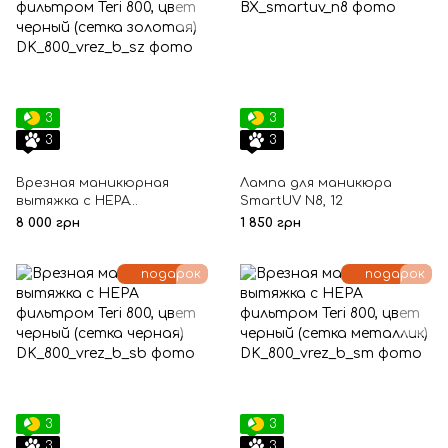
3
3
3
3
Врезная маникюрная
Лампа для маникюра
вытяжка с HEPA
SmartUV N8, 12
фильтром Teri 800, цвет
8 000 грн
1 850 грн
черный (сетка золотая)
подарок
подарок
3
3
3
3