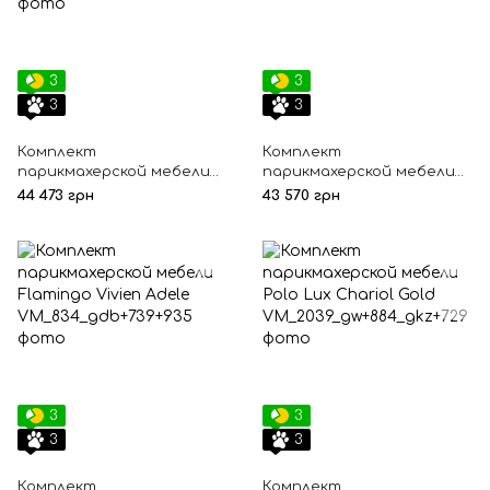
3
3
3
3
Комплект
Комплект
парикмахерской мебели
парикмахерской мебели
Shelley One Madison
Odri Bronx
44 473 грн
43 570 грн
3
3
3
3
Комплект
Комплект