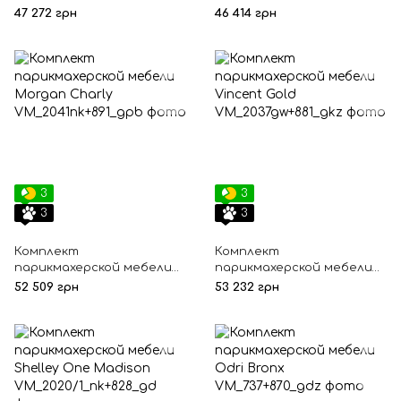
Polo Black на диске
Bronx Vincent
47 272 грн
46 414 грн
3
3
3
3
Комплект
Комплект
парикмахерской мебели
парикмахерской мебели
Morgan Charly
Vincent Gold
52 509 грн
53 232 грн