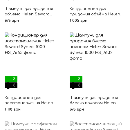
Шампунь для придания
Кондиционер для
объема Helen Seward
придания объёма Helen
Synebi 1000
Seward Synebi 1000
878 грн
1 005 грн
3
3
3
3
Кондиционер для
Шампунь для придания
восстановления Helen
блеска волосам Helen
Seward Synebi 1000
Seward Synebi 1000
1 118 грн
878 грн