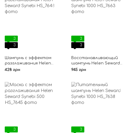
3
3
3
3
Шампунь с эффектом
Восстанавливающий
разглаживания Helen
шампунь Helen Seward
Seward Synebi
Synebi 1000
428 грн
945 грн
3
3