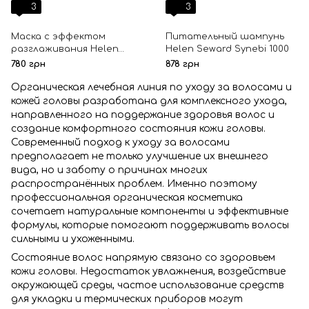
3
3
Маска с эффектом
Питательный шампунь
разглаживания Helen
Helen Seward Synebi 1000
Seward Synebi 500
780 грн
878 грн
Органическая лечебная линия по уходу за волосами и
кожей головы разработана для комплексного ухода,
направленного на поддержание здоровья волос и
создание комфортного состояния кожи головы.
Современный подход к уходу за волосами
предполагает не только улучшение их внешнего
вида, но и заботу о причинах многих
распространённых проблем. Именно поэтому
профессиональная органическая косметика
сочетает натуральные компоненты и эффективные
формулы, которые помогают поддерживать волосы
сильными и ухоженными.
Состояние волос напрямую связано со здоровьем
кожи головы. Недостаток увлажнения, воздействие
окружающей среды, частое использование средств
для укладки и термических приборов могут