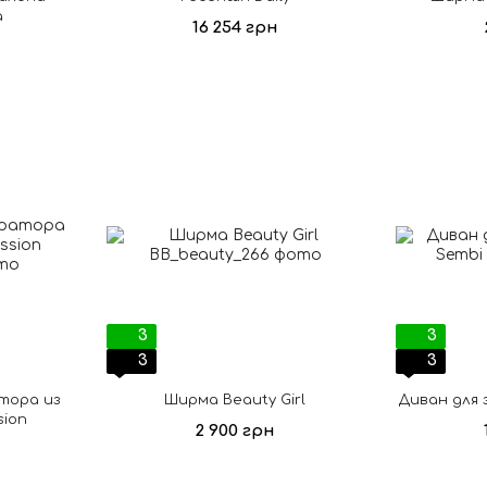
a
16 254 грн
3
3
3
3
тора из
Ширма Beauty Girl
Диван для 
sion
2 900 грн