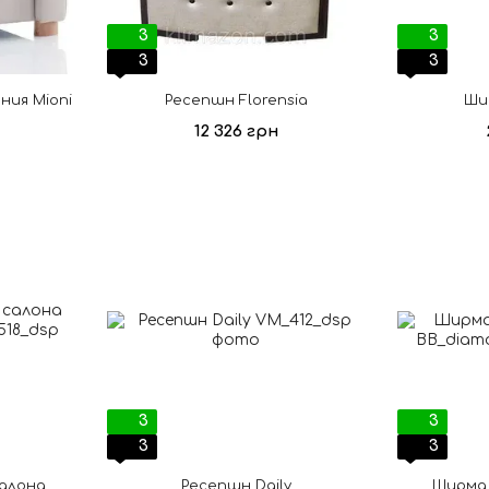
3
3
3
3
ния Mioni
Ресепшн Florensia
Ши
12 326 грн
3
3
3
3
салона
Ресепшн Daily
Ширма 