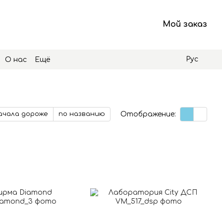
Мой заказ
Рус
О нас
Ещё
Отображение:
ачала дороже
по названию