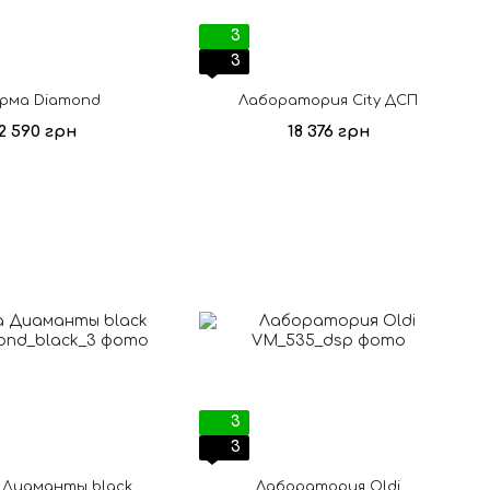
3
3
рма Diamond
Лаборатория City ДСП
2 590 грн
18 376 грн
3
3
Диаманты black
Лаборатория Oldi