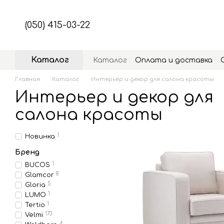
Перейти к основному контенту
(050) 415-03-22
Каталог
Каталог
Оплата и доставка
Главная
Каталог
Интерьер и декор для салона красоты
Интерьер и декор для
салона красоты
1
Новинка
Бренд
1
BUCOS
8
Glamcor
5
Gloria
1
LUMO
1
Tertio
173
Velmi
4