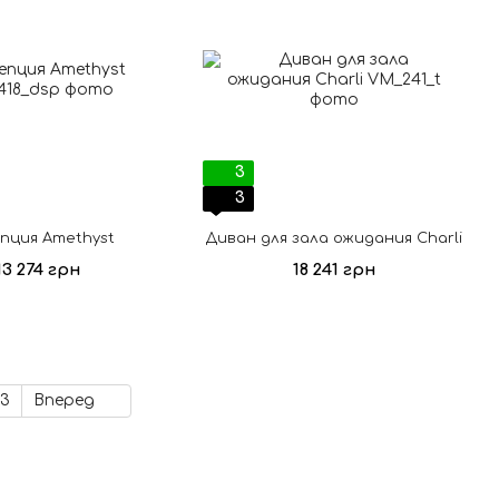
3
3
пция Amethyst
Диван для зала ожидания Charli
13 274 грн
18 241 грн
3
Вперед