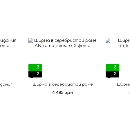
3
3
3
3
идания
Ширма в серебристой раме
Ширма
4 485 грн