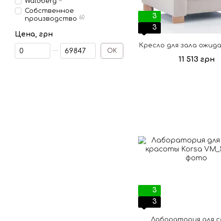
Waldberg
Собственное
3
60
производство
3
Цена, грн
Кресло для зала ожида
От Цена, грн
До Цена, грн
OK
11 513 грн
3
3
Лаборатория для 