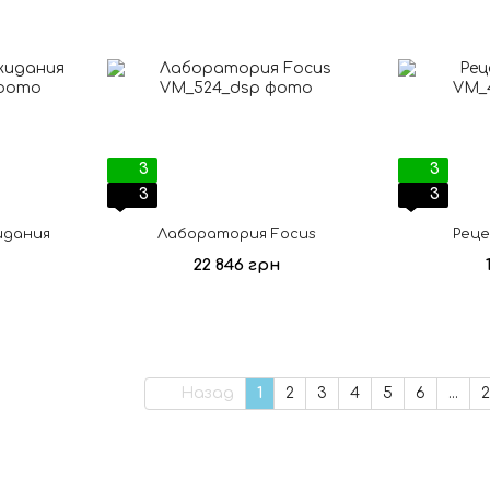
3
3
3
3
идания
Лаборатория Focus
Реце
22 846 грн
Назад
1
2
3
4
5
6
...
2