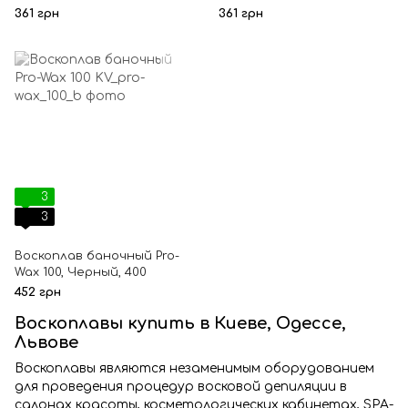
Blue, 200
White, 200
361 грн
361 грн
3
3
Воскоплав баночный Pro-
Wax 100, Черный, 400
452 грн
Воскоплавы купить в Киеве, Одессе,
Львове
Воскоплавы являются незаменимым оборудованием
для проведения процедур восковой депиляции в
салонах красоты, косметологических кабинетах, SPA-