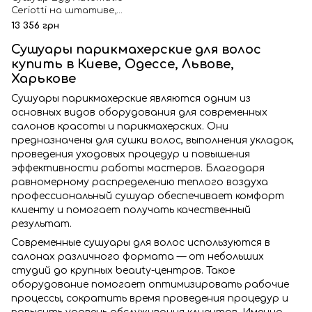
Ceriotti на штативе,
черный
13 356 грн
Сушуары парикмахерские для волос
купить в Киеве, Одессе, Львове,
Харькове
Сушуары парикмахерские являются одним из
основных видов оборудования для современных
салонов красоты и парикмахерских. Они
предназначены для сушки волос, выполнения укладок,
проведения уходовых процедур и повышения
эффективности работы мастеров. Благодаря
равномерному распределению теплого воздуха
профессиональный сушуар обеспечивает комфорт
клиенту и помогает получать качественный
результат.
Современные сушуары для волос используются в
салонах различного формата — от небольших
студий до крупных beauty-центров. Такое
оборудование помогает оптимизировать рабочие
процессы, сократить время проведения процедур и