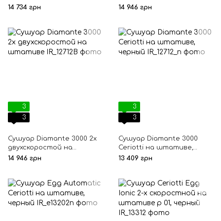
черный
14 734 грн
14 946 грн
3
3
3
3
Сушуар Diamante 3000 2х
Сушуар Diamante 3000
двухскоростой на
Ceriotti на штативе,
штативе
черный
14 946 грн
13 409 грн