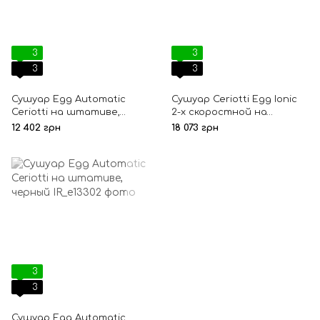
3
3
3
3
Сушуар Egg Automatic
Сушуар Ceriotti Egg Ionic
Ceriotti на штативе,
2-х скоростной на
черный
штативе p 01, черный
12 402 грн
18 073 грн
3
3
Сушуар Egg Automatic