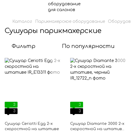
Каталог
Парикмахерское оборудование
Оборудова
Сушуары парикмахерские
Фильтр
По популярности
3
3
3
3
Сушуар Ceriotti Egg 2-х
Сушуар Diamante 3000 2-х
скоростной на штативе
скоростной на штативе,