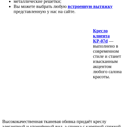
металлические решетки;
Вы можете выбрать любую
встроенную вытяжку
представленную у нас на сайте.
Кресло
клиента
КР-07d
—
выполнено в
современном
стиле и станет
изысканным
акцентом
любого салона
красоты.
Высококачественная тканевая обивка придаёт креслу
элегантный и утончённый вид, а спинка с каретной стяжкой